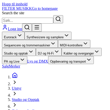
Hopp til innhold
FILTER MUSIKK
Go to homepage
Search the site
Logg inn
Eurorack
Synthesizere og samplere
Sequencere og trommemaskiner
MIDI-kontrollere
Studio og opptak
DJ og Hi-Fi
Kabler og overganger
Lys og DMX
PA og Live
Oppbevaring og transport
Salg
Merker
Utstyr
Studio og Opptak