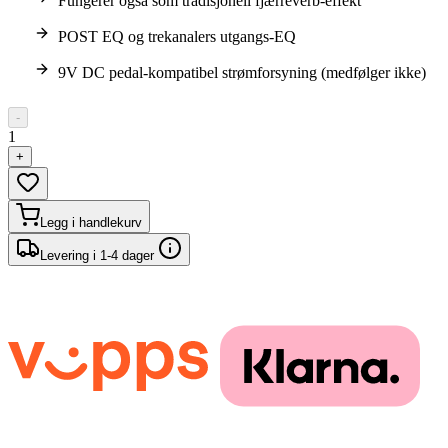
Fungerer også som tradisjonell fjærreverb-effekt
POST EQ og trekanalers utgangs-EQ
9V DC pedal-kompatibel strømforsyning (medfølger ikke)
-
1
+
Legg i handlekurv
Levering i 1-4 dager