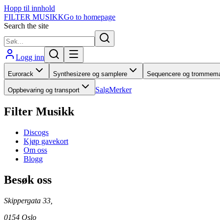
Hopp til innhold
FILTER MUSIKK
Go to homepage
Search the site
Logg inn
Eurorack
Synthesizere og samplere
Sequencere og trommema
Salg
Merker
Oppbevaring og transport
Filter Musikk
Discogs
Kjøp gavekort
Om oss
Blogg
Besøk oss
Skippergata 33,
0154 Oslo