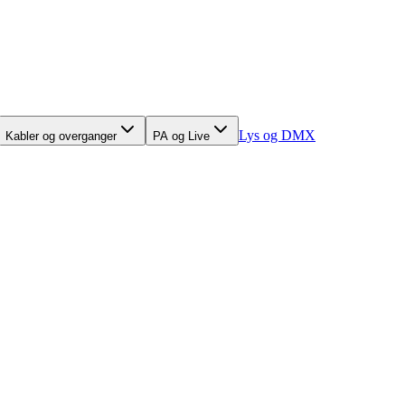
Lys og DMX
Kabler og overganger
PA og Live