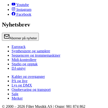
Youtube
Instagram
Facebook
Nyhetsbrev
Abonner på nyheter
Eurorack
Synthesizere og samplere
Sequencere og trommemaskiner
Midi-kontrollere
Studio og opptak
DJ-utstyr
Kabler og overganger
PA og live
Lys og DMX
Oppbevaring og transport
Salg
Merker
© 2000 –
2026
Filter Musikk AS | Orgnr: 981 874 862