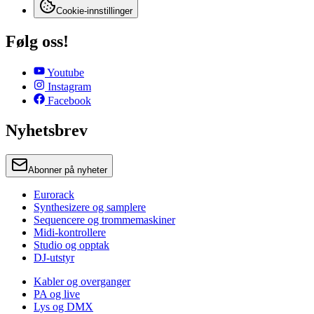
Cookie-innstillinger
Følg oss!
Youtube
Instagram
Facebook
Nyhetsbrev
Abonner på nyheter
Eurorack
Synthesizere og samplere
Sequencere og trommemaskiner
Midi-kontrollere
Studio og opptak
DJ-utstyr
Kabler og overganger
PA og live
Lys og DMX