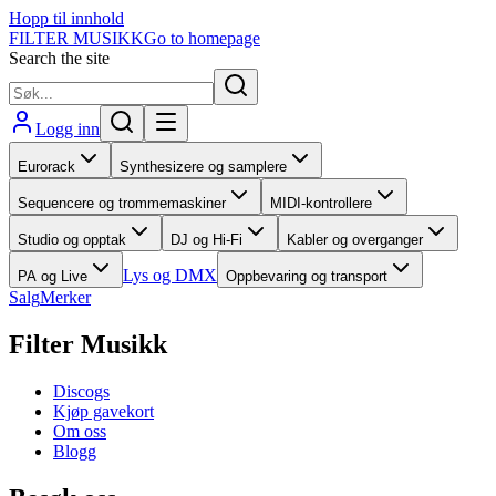
Hopp til innhold
FILTER MUSIKK
Go to homepage
Search the site
Logg inn
Eurorack
Synthesizere og samplere
Sequencere og trommemaskiner
MIDI-kontrollere
Studio og opptak
DJ og Hi-Fi
Kabler og overganger
Lys og DMX
PA og Live
Oppbevaring og transport
Salg
Merker
Filter Musikk
Discogs
Kjøp gavekort
Om oss
Blogg