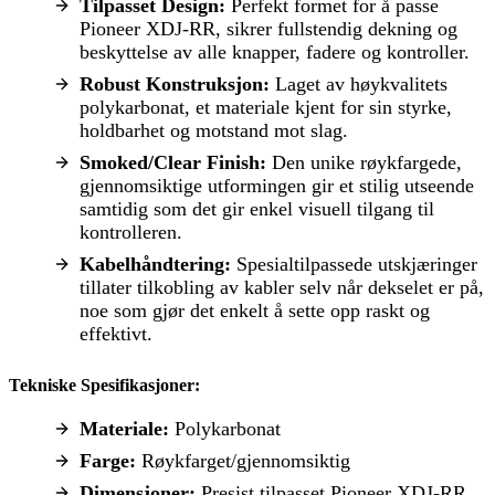
Tilpasset Design:
Perfekt formet for å passe
Pioneer XDJ-RR, sikrer fullstendig dekning og
beskyttelse av alle knapper, fadere og kontroller.
Robust Konstruksjon:
Laget av høykvalitets
polykarbonat, et materiale kjent for sin styrke,
holdbarhet og motstand mot slag.
Smoked/Clear Finish:
Den unike røykfargede,
gjennomsiktige utformingen gir et stilig utseende
samtidig som det gir enkel visuell tilgang til
kontrolleren.
Kabelhåndtering:
Spesialtilpassede utskjæringer
tillater tilkobling av kabler selv når dekselet er på,
noe som gjør det enkelt å sette opp raskt og
effektivt.
Tekniske Spesifikasjoner:
Materiale:
Polykarbonat
Farge:
Røykfarget/gjennomsiktig
Dimensjoner:
Presist tilpasset Pioneer XDJ-RR