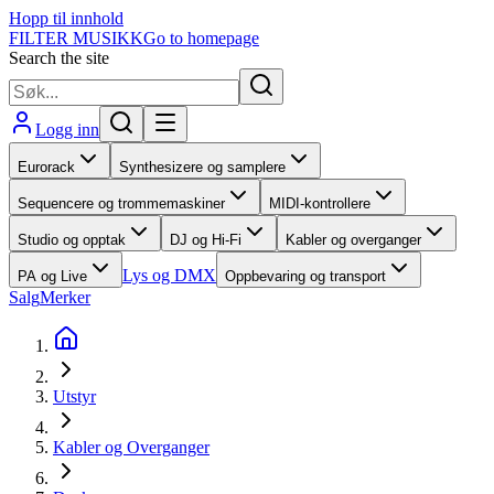
Hopp til innhold
FILTER MUSIKK
Go to homepage
Search the site
Logg inn
Eurorack
Synthesizere og samplere
Sequencere og trommemaskiner
MIDI-kontrollere
Studio og opptak
DJ og Hi-Fi
Kabler og overganger
Lys og DMX
PA og Live
Oppbevaring og transport
Salg
Merker
Utstyr
Kabler og Overganger