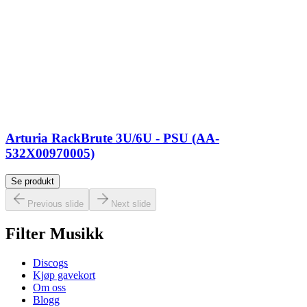
Arturia RackBrute 3U/6U - PSU (AA-
532X00970005)
Se produkt
Previous slide
Next slide
Filter Musikk
Discogs
Kjøp gavekort
Om oss
Blogg