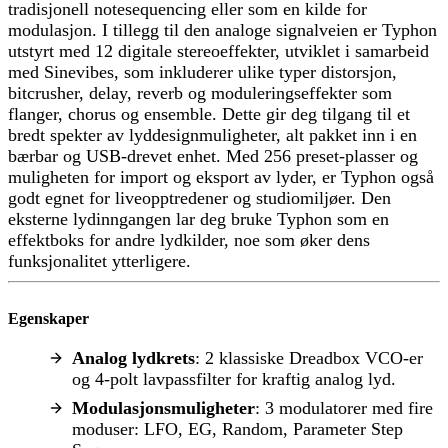
tradisjonell notesequencing eller som en kilde for
modulasjon. I tillegg til den analoge signalveien er Typhon
utstyrt med 12 digitale stereoeffekter, utviklet i samarbeid
med Sinevibes, som inkluderer ulike typer distorsjon,
bitcrusher, delay, reverb og moduleringseffekter som
flanger, chorus og ensemble. Dette gir deg tilgang til et
bredt spekter av lyddesignmuligheter, alt pakket inn i en
bærbar og USB-drevet enhet. Med 256 preset-plasser og
muligheten for import og eksport av lyder, er Typhon også
godt egnet for liveopptredener og studiomiljøer. Den
eksterne lydinngangen lar deg bruke Typhon som en
effektboks for andre lydkilder, noe som øker dens
funksjonalitet ytterligere.
Egenskaper
Analog lydkrets
: 2 klassiske Dreadbox VCO-er
og 4-polt lavpassfilter for kraftig analog lyd.
Modulasjonsmuligheter
: 3 modulatorer med fire
moduser: LFO, EG, Random, Parameter Step