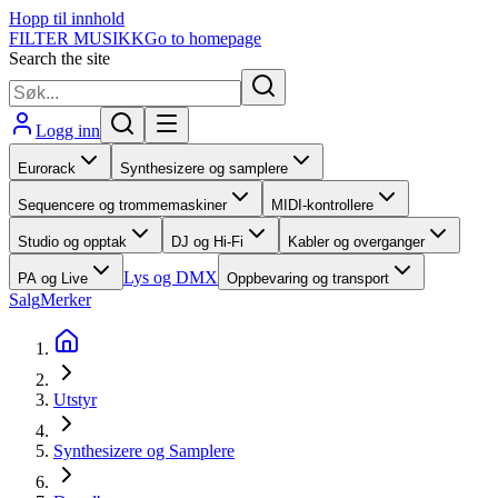
Hopp til innhold
FILTER MUSIKK
Go to homepage
Search the site
Logg inn
Eurorack
Synthesizere og samplere
Sequencere og trommemaskiner
MIDI-kontrollere
Studio og opptak
DJ og Hi-Fi
Kabler og overganger
Lys og DMX
PA og Live
Oppbevaring og transport
Salg
Merker
Utstyr
Synthesizere og Samplere