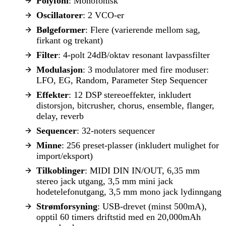
Polyfoni
: Monofonisk
Oscillatorer
: 2 VCO-er
Bølgeformer
: Flere (varierende mellom sag,
firkant og trekant)
Filter
: 4-polt 24dB/oktav resonant lavpassfilter
Modulasjon
: 3 modulatorer med fire moduser:
LFO, EG, Random, Parameter Step Sequencer
Effekter
: 12 DSP stereoeffekter, inkludert
distorsjon, bitcrusher, chorus, ensemble, flanger,
delay, reverb
Sequencer
: 32-noters sequencer
Minne
: 256 preset-plasser (inkludert mulighet for
import/eksport)
Tilkoblinger
: MIDI DIN IN/OUT, 6,35 mm
stereo jack utgang, 3,5 mm mini jack
hodetelefonutgang, 3,5 mm mono jack lydinngang
Strømforsyning
: USB-drevet (minst 500mA),
opptil 60 timers driftstid med en 20,000mAh