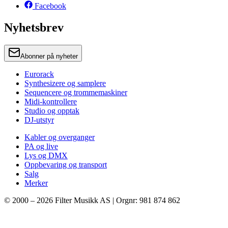
Facebook
Nyhetsbrev
Abonner på nyheter
Eurorack
Synthesizere og samplere
Sequencere og trommemaskiner
Midi-kontrollere
Studio og opptak
DJ-utstyr
Kabler og overganger
PA og live
Lys og DMX
Oppbevaring og transport
Salg
Merker
© 2000 –
2026
Filter Musikk AS | Orgnr: 981 874 862