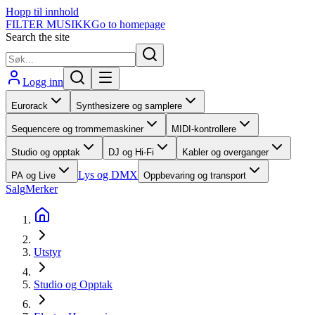
Hopp til innhold
FILTER MUSIKK
Go to homepage
Search the site
Logg inn
Eurorack
Synthesizere og samplere
Sequencere og trommemaskiner
MIDI-kontrollere
Studio og opptak
DJ og Hi-Fi
Kabler og overganger
Lys og DMX
PA og Live
Oppbevaring og transport
Salg
Merker
Utstyr
Studio og Opptak