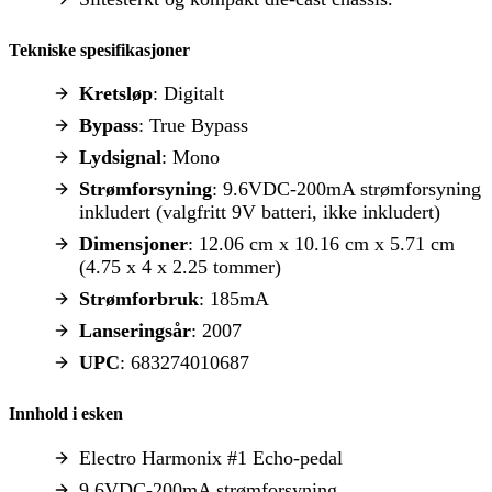
Tekniske spesifikasjoner
Kretsløp
: Digitalt
Bypass
: True Bypass
Lydsignal
: Mono
Strømforsyning
: 9.6VDC-200mA strømforsyning
inkludert (valgfritt 9V batteri, ikke inkludert)
Dimensjoner
: 12.06 cm x 10.16 cm x 5.71 cm
(4.75 x 4 x 2.25 tommer)
Strømforbruk
: 185mA
Lanseringsår
: 2007
UPC
: 683274010687
Innhold i esken
Electro Harmonix #1 Echo-pedal
9.6VDC-200mA strømforsyning