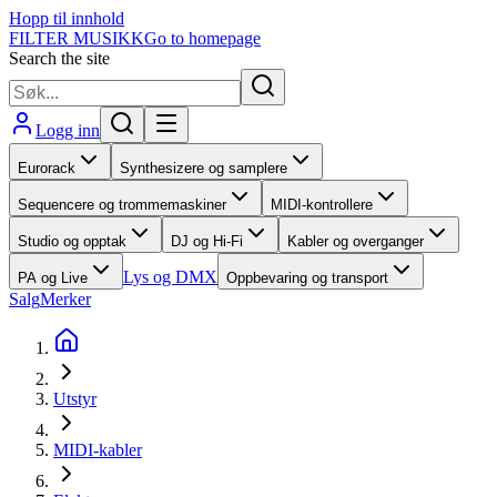
Hopp til innhold
FILTER MUSIKK
Go to homepage
Search the site
Logg inn
Eurorack
Synthesizere og samplere
Sequencere og trommemaskiner
MIDI-kontrollere
Studio og opptak
DJ og Hi-Fi
Kabler og overganger
Lys og DMX
PA og Live
Oppbevaring og transport
Salg
Merker
Utstyr
MIDI-kabler