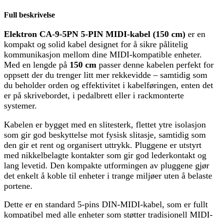
Full beskrivelse
Elektron CA-9-5PN 5-PIN MIDI-kabel (150 cm)
er en
kompakt og solid kabel designet for å sikre pålitelig
kommunikasjon mellom dine MIDI-kompatible enheter.
Med en lengde på
150 cm
passer denne kabelen perfekt for
oppsett der du trenger litt mer rekkevidde – samtidig som
du beholder orden og effektivitet i kabelføringen, enten det
er på skrivebordet, i pedalbrett eller i rackmonterte
systemer.
Kabelen er bygget med en slitesterk, flettet ytre isolasjon
som gir god beskyttelse mot fysisk slitasje, samtidig som
den gir et rent og organisert uttrykk. Pluggene er utstyrt
med nikkelbelagte kontakter som gir god lederkontakt og
lang levetid. Den kompakte utformingen av pluggene gjør
det enkelt å koble til enheter i trange miljøer uten å belaste
portene.
Dette er en standard 5-pins DIN-MIDI-kabel, som er fullt
kompatibel med alle enheter som støtter tradisjonell MIDI-