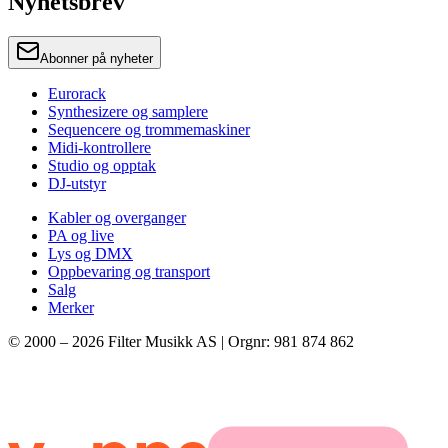
Nyhetsbrev
Abonner på nyheter
Eurorack
Synthesizere og samplere
Sequencere og trommemaskiner
Midi-kontrollere
Studio og opptak
DJ-utstyr
Kabler og overganger
PA og live
Lys og DMX
Oppbevaring og transport
Salg
Merker
© 2000 –
2026
Filter Musikk AS | Orgnr: 981 874 862