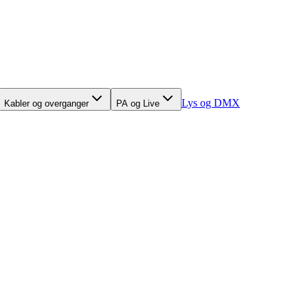
Lys og DMX
Kabler og overganger
PA og Live