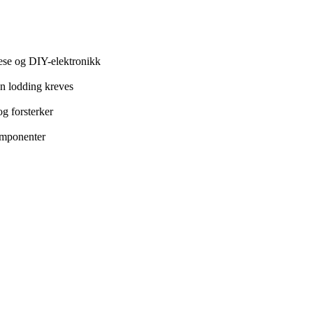
tese og DIY-elektronikk
en lodding kreves
g forsterker
omponenter