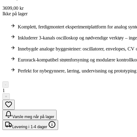
3699,00 kr
Ikke på lager
Komplett, ferdigmontert eksperimentplattform for analog syn
Inkluderer 3-kanals oscilloskop og nødvendige verktøy – ing
Innebygde analoge byggesteiner: oscillatorer, envelopes, CV o
Eurorack-kompatibel strømforsyning og modulære kontrollk
Perfekt for nybegynnere, læring, undervisning og prototyping
-
1
+
Varsle meg når på lager
Levering i 1-4 dager