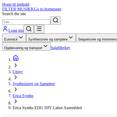
Hopp til innhold
FILTER MUSIKK
Go to homepage
Search the site
Logg inn
Eurorack
Synthesizere og samplere
Sequencere og trommema
Salg
Merker
Oppbevaring og transport
Utstyr
Synthesizere og Samplere
Erica Synths
Erica Synths EDU DIY Labor Assembled