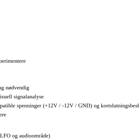
sperimentere
ing nødvendig
isuell signalanalyse
patible spenninger (+12V / -12V / GND) og kortslutningsbesk
ere
r (LFO og audioområde)