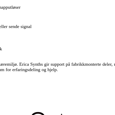
napputløser
eller sende signal
uk
æremiljø. Erica Synths gir support på fabrikkmonterte deler, 
um for erfaringsdeling og hjelp.