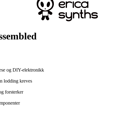
ssembled
tese og DIY-elektronikk
en lodding kreves
g forsterker
omponenter