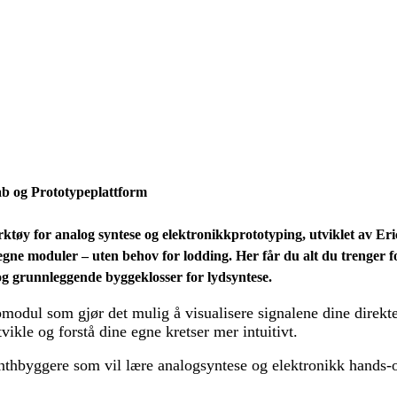
b og Prototypeplattform
øy for analog syntese og elektronikkprototyping, utviklet av Eri
e egne moduler – uten behov for lodding. Her får du alt du trenger
 og grunnleggende byggeklosser for lydsyntese.
pmodul som gjør det mulig å visualisere signalene dine direkte
vikle og forstå dine egne kretser mer intuitivt.
thbyggere som vil lære analogsyntese og elektronikk hands-on