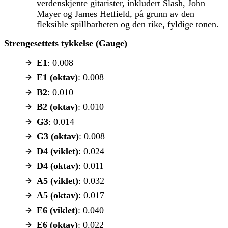
verdenskjente gitarister, inkludert Slash, John
Mayer og James Hetfield, på grunn av den
fleksible spillbarheten og den rike, fyldige tonen.
Strengesettets tykkelse (Gauge)
E1
: 0.008
E1 (oktav)
: 0.008
B2
: 0.010
B2 (oktav)
: 0.010
G3
: 0.014
G3 (oktav)
: 0.008
D4 (viklet)
: 0.024
D4 (oktav)
: 0.011
A5 (viklet)
: 0.032
A5 (oktav)
: 0.017
E6 (viklet)
: 0.040
E6 (oktav)
: 0.022