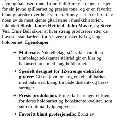
jevn og balansert tone. Ernie Ball Slinky-strenger er kjent
for sin jevne spillbarhet og presise tone, og er en favoritt
blant gitarister over hele verden. Slinky-serien er brukt av
noen av de mest kjente gitaristene i musikkhistorien,
inkludert
Slash
,
James Hetfield
,
John Mayer
, og
Steve
Vai
. Ernie Ball sikrer at hver streng produseres etter de
høyeste standardene for å levere ønsket lyd og lang
holdbarhet.
Egenskaper
Materiale
: Nikkelbelagt stål viklet rundt en
tinnbelagt sekskantet ståltråd gir en klar og
balansert tone med lang holdbarhet.
Spesielt designet for 12-strengs elektriske
gitarer
: Gir en jevn tone og enkel spillbarhet,
med balansert klang fra både diskant- og bass-
strenger.
Presis produksjon
: Ernie Ball-strenger er kjent
for deres holdbarhet og konsistente kvalitet, som
sikrer optimal lydgjengivelse.
Favoritt blant profesjonelle
: Brukt av