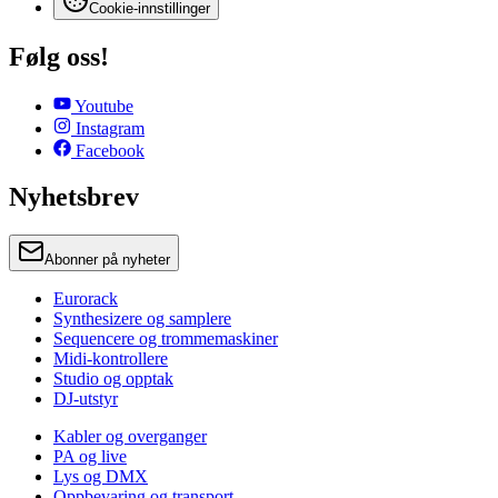
Cookie-innstillinger
Følg oss!
Youtube
Instagram
Facebook
Nyhetsbrev
Abonner på nyheter
Eurorack
Synthesizere og samplere
Sequencere og trommemaskiner
Midi-kontrollere
Studio og opptak
DJ-utstyr
Kabler og overganger
PA og live
Lys og DMX
Oppbevaring og transport