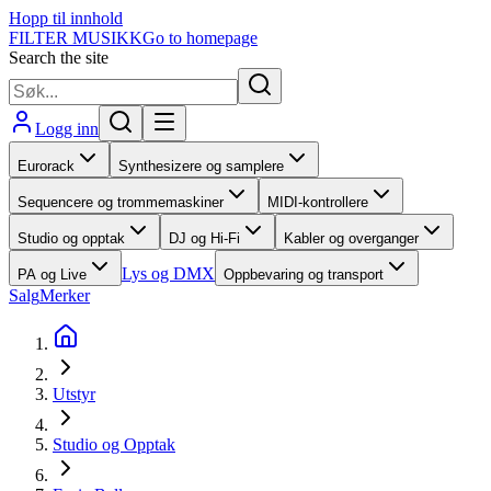
Hopp til innhold
FILTER MUSIKK
Go to homepage
Search the site
Logg inn
Eurorack
Synthesizere og samplere
Sequencere og trommemaskiner
MIDI-kontrollere
Studio og opptak
DJ og Hi-Fi
Kabler og overganger
Lys og DMX
PA og Live
Oppbevaring og transport
Salg
Merker
Utstyr
Studio og Opptak