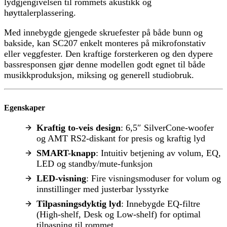
lydgjengivelsen til rommets akustikk og
høyttalerplassering.
Med innebygde gjengede skruefester på både bunn og
bakside, kan SC207 enkelt monteres på mikrofonstativ
eller veggfester. Den kraftige forsterkeren og den dypere
bassresponsen gjør denne modellen godt egnet til både
musikkproduksjon, miksing og generell studiobruk.
Egenskaper
Kraftig to-veis design
: 6,5″ SilverCone-woofer
og AMT RS2-diskant for presis og kraftig lyd
SMART-knapp
: Intuitiv betjening av volum, EQ,
LED og standby/mute-funksjon
LED-visning
: Fire visningsmoduser for volum og
innstillinger med justerbar lysstyrke
Tilpasningsdyktig lyd
: Innebygde EQ-filtre
(High-shelf, Desk og Low-shelf) for optimal
tilpasning til rommet