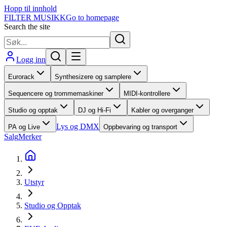
Hopp til innhold
FILTER MUSIKK
Go to homepage
Search the site
Logg inn
Eurorack
Synthesizere og samplere
Sequencere og trommemaskiner
MIDI-kontrollere
Studio og opptak
DJ og Hi-Fi
Kabler og overganger
Lys og DMX
PA og Live
Oppbevaring og transport
Salg
Merker
Utstyr
Studio og Opptak