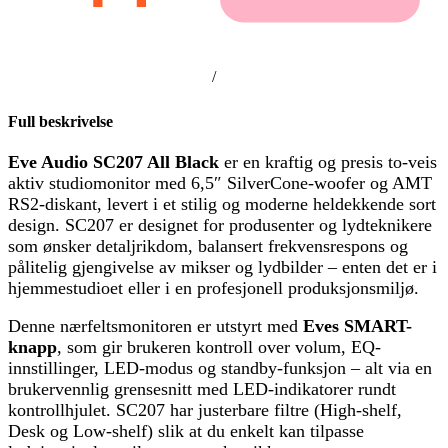
/
Full beskrivelse
Eve Audio SC207 All Black
er en kraftig og presis to-veis
aktiv studiomonitor med 6,5″ SilverCone-woofer og AMT
RS2-diskant, levert i et stilig og moderne heldekkende sort
design. SC207 er designet for produsenter og lydteknikere
som ønsker detaljrikdom, balansert frekvensrespons og
pålitelig gjengivelse av mikser og lydbilder – enten det er i
hjemmestudioet eller i en profesjonell produksjonsmiljø.
Denne nærfeltsmonitoren er utstyrt med
Eves SMART-
knapp
, som gir brukeren kontroll over volum, EQ-
innstillinger, LED-modus og standby-funksjon – alt via en
brukervennlig grensesnitt med LED-indikatorer rundt
kontrollhjulet. SC207 har justerbare filtre (High-shelf,
Desk og Low-shelf) slik at du enkelt kan tilpasse