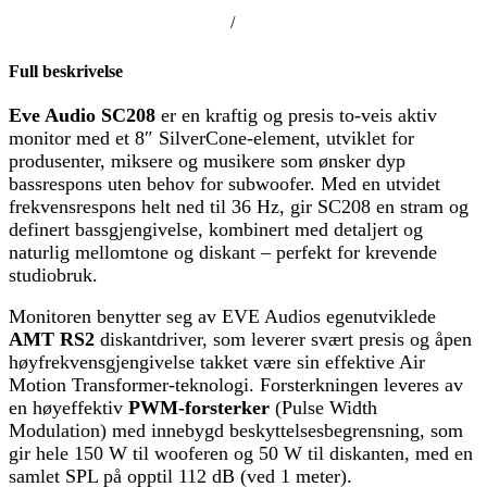
/
Full beskrivelse
Eve Audio SC208
er en kraftig og presis to-veis aktiv
monitor med et 8″ SilverCone-element, utviklet for
produsenter, miksere og musikere som ønsker dyp
bassrespons uten behov for subwoofer. Med en utvidet
frekvensrespons helt ned til 36 Hz, gir SC208 en stram og
definert bassgjengivelse, kombinert med detaljert og
naturlig mellomtone og diskant – perfekt for krevende
studiobruk.
Monitoren benytter seg av EVE Audios egenutviklede
AMT RS2
diskantdriver, som leverer svært presis og åpen
høyfrekvensgjengivelse takket være sin effektive Air
Motion Transformer-teknologi. Forsterkningen leveres av
en høyeffektiv
PWM-forsterker
(Pulse Width
Modulation) med innebygd beskyttelsesbegrensning, som
gir hele 150 W til wooferen og 50 W til diskanten, med en
samlet SPL på opptil 112 dB (ved 1 meter).