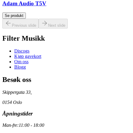
Adam Audio T5V
Se produkt
Previous slide
Next slide
Filter Musikk
Discogs
Kjøp gavekort
Om oss
Blogg
Besøk oss
Skippergata 33,
0154 Oslo
Åpningstider
Man-fre:
11:00 - 18:00