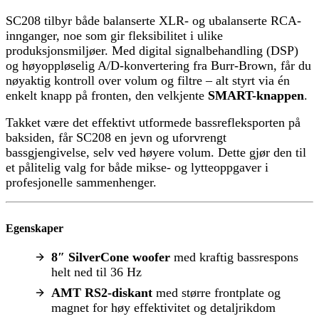
SC208 tilbyr både balanserte XLR- og ubalanserte RCA-
innganger, noe som gir fleksibilitet i ulike
produksjonsmiljøer. Med digital signalbehandling (DSP)
og høyoppløselig A/D-konvertering fra Burr-Brown, får du
nøyaktig kontroll over volum og filtre – alt styrt via én
enkelt knapp på fronten, den velkjente
SMART-knappen
.
Takket være det effektivt utformede bassrefleksporten på
baksiden, får SC208 en jevn og uforvrengt
bassgjengivelse, selv ved høyere volum. Dette gjør den til
et pålitelig valg for både mikse- og lytteoppgaver i
profesjonelle sammenhenger.
Egenskaper
8″ SilverCone woofer
med kraftig bassrespons
helt ned til 36 Hz
AMT RS2-diskant
med større frontplate og
magnet for høy effektivitet og detaljrikdom