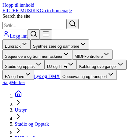
Hopp til innhold
FILTER MUSIKK
Go to homepage
Search the site
Logg inn
Eurorack
Synthesizere og samplere
Sequencere og trommemaskiner
MIDI-kontrollere
Studio og opptak
DJ og Hi-Fi
Kabler og overganger
Lys og DMX
PA og Live
Oppbevaring og transport
Salg
Merker
Utstyr
Studio og Opptak