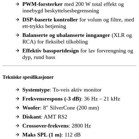
PWM-forsterker
med 200 W total effekt og
innebygd beskyttelsesbegrensning
DSP-baserte kontroller
for volum og filtre, med
ett-trykks betjening
Balanserte og ubalanserte innganger
(XLR og
RCA) for fleksibel tilkobling
Effektiv bassportdesign
for lav forvrengning og
dyp, rund bass
Tekniske spesifikasjoner
Systemtype
: To-veis aktiv monitor
Frekvensrespons (-3 dB)
: 36 Hz – 21 kHz
Woofer
: 8″ SilverCone (200 mm)
Diskant
: AMT RS2
Crossover-frekvens
: 2800 Hz
Maks SPL (1 m)
: 112 dB