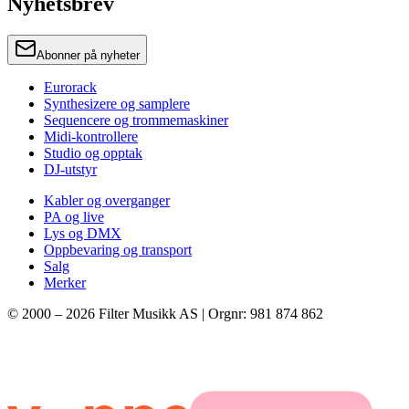
Nyhetsbrev
Abonner på nyheter
Eurorack
Synthesizere og samplere
Sequencere og trommemaskiner
Midi-kontrollere
Studio og opptak
DJ-utstyr
Kabler og overganger
PA og live
Lys og DMX
Oppbevaring og transport
Salg
Merker
© 2000 –
2026
Filter Musikk AS | Orgnr: 981 874 862