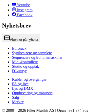
Youtube
Instagram
Facebook
Nyhetsbrev
Abonner på nyheter
Eurorack
Synthesizere og samplere
Sequencere og trommemaskiner
Midi-kontrollere
Studio og opptak
DJ-utstyr
Kabler og overganger
PA og live
Lys og DMX
Oppbevaring og transport
Salg
Merker
© 2000 –
2026
Filter Musikk AS | Orgnr: 981 874 862