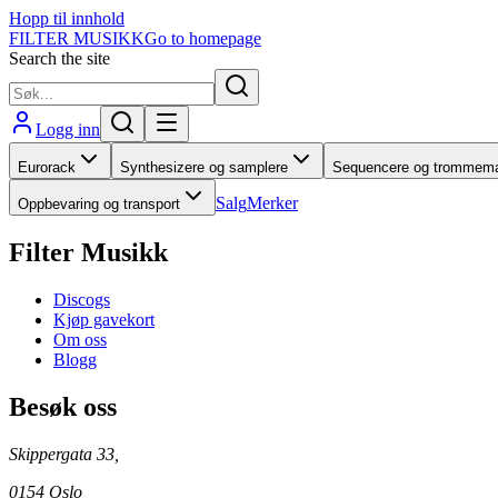
Hopp til innhold
FILTER MUSIKK
Go to homepage
Search the site
Logg inn
Eurorack
Synthesizere og samplere
Sequencere og trommema
Salg
Merker
Oppbevaring og transport
Filter Musikk
Discogs
Kjøp gavekort
Om oss
Blogg
Besøk oss
Skippergata 33,
0154 Oslo