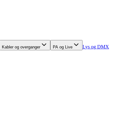
Lys og DMX
Kabler og overganger
PA og Live