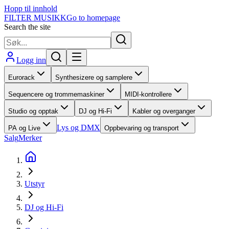
Hopp til innhold
FILTER MUSIKK
Go to homepage
Search the site
Logg inn
Eurorack
Synthesizere og samplere
Sequencere og trommemaskiner
MIDI-kontrollere
Studio og opptak
DJ og Hi-Fi
Kabler og overganger
Lys og DMX
PA og Live
Oppbevaring og transport
Salg
Merker
Utstyr
DJ og Hi-Fi