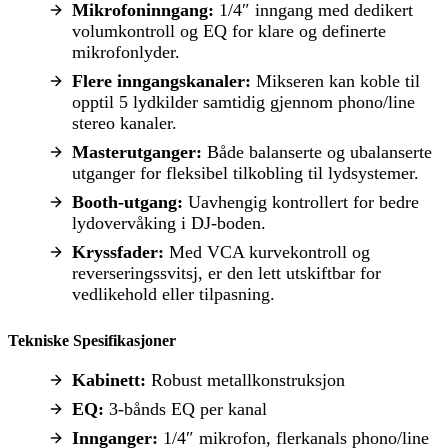
Mikrofoninngang:
1/4″ inngang med dedikert
volumkontroll og EQ for klare og definerte
mikrofonlyder.
Flere inngangskanaler:
Mikseren kan koble til
opptil 5 lydkilder samtidig gjennom phono/line
stereo kanaler.
Masterutganger:
Både balanserte og ubalanserte
utganger for fleksibel tilkobling til lydsystemer.
Booth-utgang:
Uavhengig kontrollert for bedre
lydovervåking i DJ-boden.
Kryssfader:
Med VCA kurvekontroll og
reverseringssvitsj, er den lett utskiftbar for
vedlikehold eller tilpasning.
Tekniske Spesifikasjoner
Kabinett:
Robust metallkonstruksjon
EQ:
3-bånds EQ per kanal
Innganger:
1/4″ mikrofon, flerkanals phono/line