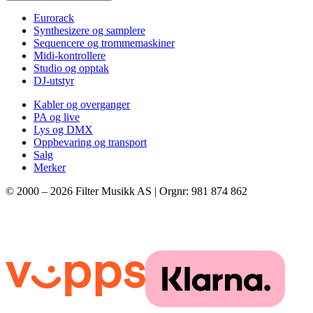
Eurorack
Synthesizere og samplere
Sequencere og trommemaskiner
Midi-kontrollere
Studio og opptak
DJ-utstyr
Kabler og overganger
PA og live
Lys og DMX
Oppbevaring og transport
Salg
Merker
© 2000 –
2026
Filter Musikk AS | Orgnr: 981 874 862