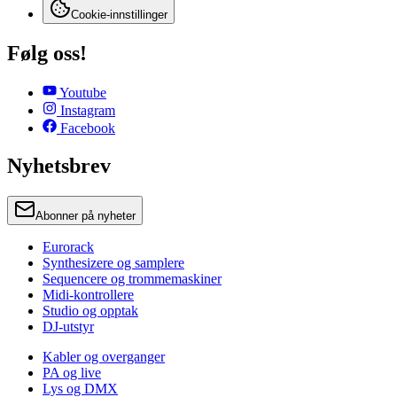
Cookie-innstillinger
Følg oss!
Youtube
Instagram
Facebook
Nyhetsbrev
Abonner på nyheter
Eurorack
Synthesizere og samplere
Sequencere og trommemaskiner
Midi-kontrollere
Studio og opptak
DJ-utstyr
Kabler og overganger
PA og live
Lys og DMX