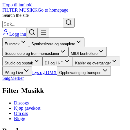
Hopp til innhold
FILTER MUSIKK
Go to homepage
Search the site
Logg inn
Eurorack
Synthesizere og samplere
Sequencere og trommemaskiner
MIDI-kontrollere
Studio og opptak
DJ og Hi-Fi
Kabler og overganger
Lys og DMX
PA og Live
Oppbevaring og transport
Salg
Merker
Filter Musikk
Discogs
Kjøp gavekort
Om oss
Blogg