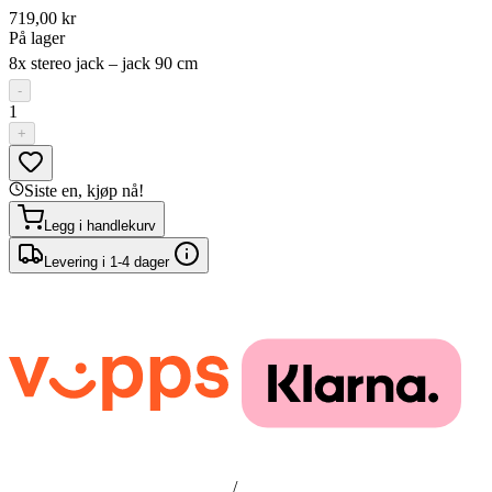
719,00 kr
På lager
8x stereo jack – jack 90 cm
-
1
+
Siste en, kjøp nå!
Legg i handlekurv
Levering i 1-4 dager
/