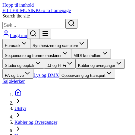
Hopp til innhold
FILTER MUSIKK
Go to homepage
Search the site
Logg inn
Eurorack
Synthesizere og samplere
Sequencere og trommemaskiner
MIDI-kontrollere
Studio og opptak
DJ og Hi-Fi
Kabler og overganger
Lys og DMX
PA og Live
Oppbevaring og transport
Salg
Merker
Utstyr
Kabler og Overganger