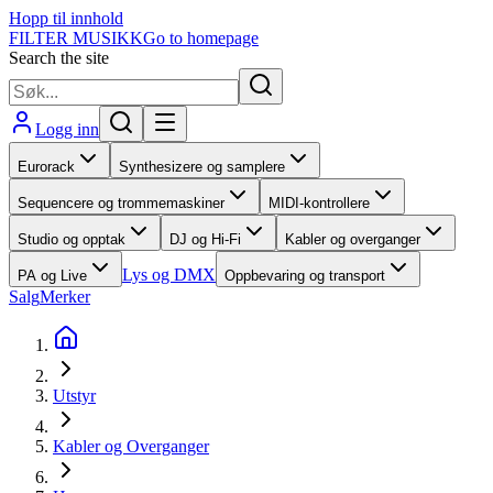
Hopp til innhold
FILTER MUSIKK
Go to homepage
Search the site
Logg inn
Eurorack
Synthesizere og samplere
Sequencere og trommemaskiner
MIDI-kontrollere
Studio og opptak
DJ og Hi-Fi
Kabler og overganger
Lys og DMX
PA og Live
Oppbevaring og transport
Salg
Merker
Utstyr
Kabler og Overganger