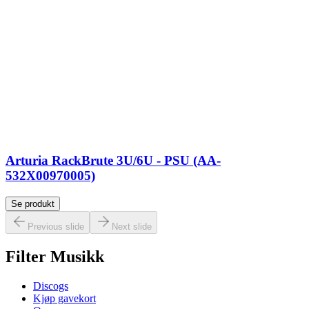
Arturia RackBrute 3U/6U - PSU (AA-
532X00970005)
Se produkt
Previous slide
Next slide
Filter Musikk
Discogs
Kjøp gavekort