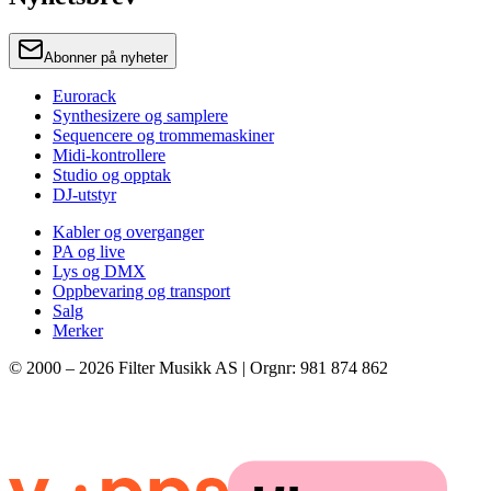
Abonner på nyheter
Eurorack
Synthesizere og samplere
Sequencere og trommemaskiner
Midi-kontrollere
Studio og opptak
DJ-utstyr
Kabler og overganger
PA og live
Lys og DMX
Oppbevaring og transport
Salg
Merker
© 2000 –
2026
Filter Musikk AS | Orgnr: 981 874 862