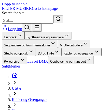
Hopp til innhold
FILTER MUSIKK
Go to homepage
Search the site
Logg inn
Eurorack
Synthesizere og samplere
Sequencere og trommemaskiner
MIDI-kontrollere
Studio og opptak
DJ og Hi-Fi
Kabler og overganger
Lys og DMX
PA og Live
Oppbevaring og transport
Salg
Merker
Utstyr
Kabler og Overganger