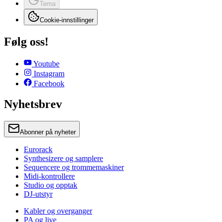
Tema
Cookie-innstillinger
Følg oss!
Youtube
Instagram
Facebook
Nyhetsbrev
Abonner på nyheter
Eurorack
Synthesizere og samplere
Sequencere og trommemaskiner
Midi-kontrollere
Studio og opptak
DJ-utstyr
Kabler og overganger
PA og live