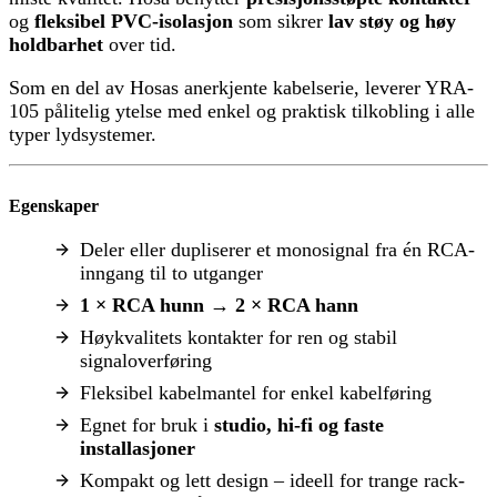
og
fleksibel PVC-isolasjon
som sikrer
lav støy og høy
holdbarhet
over tid.
Som en del av Hosas anerkjente kabelserie, leverer YRA-
105 pålitelig ytelse med enkel og praktisk tilkobling i alle
typer lydsystemer.
Egenskaper
Deler eller dupliserer et monosignal fra én RCA-
inngang til to utganger
1 × RCA hunn → 2 × RCA hann
Høykvalitets kontakter for ren og stabil
signaloverføring
Fleksibel kabelmantel for enkel kabelføring
Egnet for bruk i
studio, hi-fi og faste
installasjoner
Kompakt og lett design – ideell for trange rack-