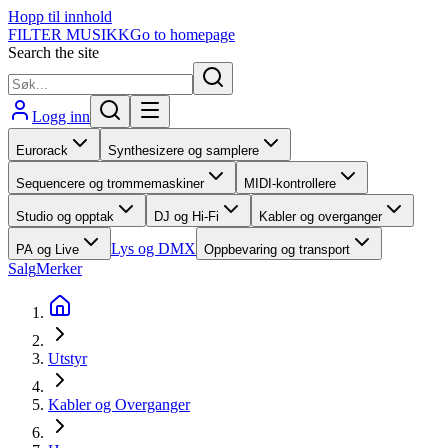
Hopp til innhold
FILTER MUSIKK
Go to homepage
Search the site
Logg inn
Eurorack
Synthesizere og samplere
Sequencere og trommemaskiner
MIDI-kontrollere
Studio og opptak
DJ og Hi-Fi
Kabler og overganger
Lys og DMX
PA og Live
Oppbevaring og transport
Salg
Merker
Utstyr
Kabler og Overganger