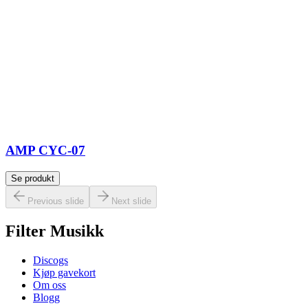
AMP CYC-07
Se produkt
Previous slide
Next slide
Filter Musikk
Discogs
Kjøp gavekort
Om oss
Blogg