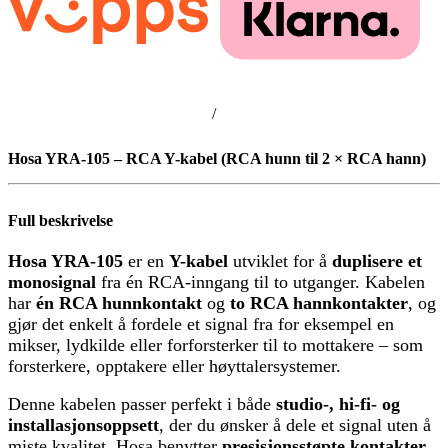
/
Hosa YRA-105 – RCA Y-kabel (RCA hunn til 2 × RCA hann)
Full beskrivelse
Hosa YRA-105
er en
Y-kabel
utviklet for å
duplisere et
monosignal
fra én RCA-inngang til to utganger. Kabelen
har
én RCA hunnkontakt
og
to RCA hannkontakter
, og
gjør det enkelt å fordele et signal fra for eksempel en
mikser, lydkilde eller forforsterker til to mottakere – som
forsterkere, opptakere eller høyttalersystemer.
Denne kabelen passer perfekt i både
studio-, hi-fi- og
installasjonsoppsett
, der du ønsker å dele et signal uten å
miste kvalitet. Hosa benytter
presisjonsstøpte kontakter