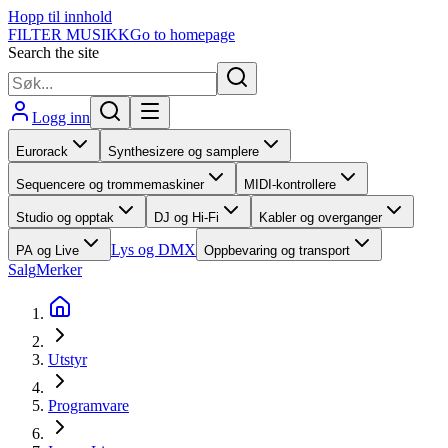
Hopp til innhold
FILTER MUSIKK
Go to homepage
Search the site
Logg inn
Eurorack
Synthesizere og samplere
Sequencere og trommemaskiner
MIDI-kontrollere
Studio og opptak
DJ og Hi-Fi
Kabler og overganger
Lys og DMX
PA og Live
Oppbevaring og transport
Salg
Merker
Utstyr
Programvare