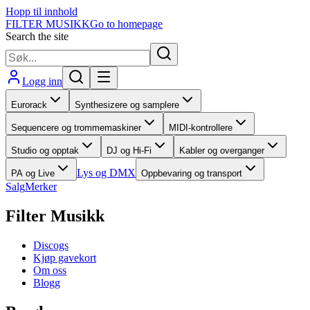
Hopp til innhold
FILTER MUSIKK
Go to homepage
Search the site
Logg inn
Eurorack
Synthesizere og samplere
Sequencere og trommemaskiner
MIDI-kontrollere
Studio og opptak
DJ og Hi-Fi
Kabler og overganger
Lys og DMX
PA og Live
Oppbevaring og transport
Salg
Merker
Filter Musikk
Discogs
Kjøp gavekort
Om oss
Blogg