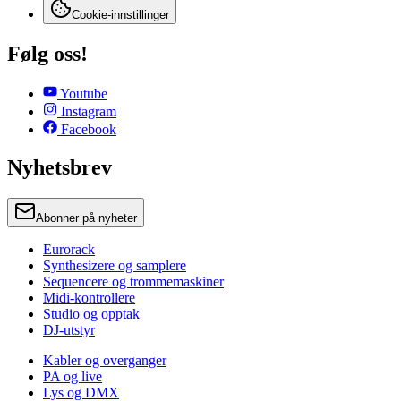
Cookie-innstillinger
Følg oss!
Youtube
Instagram
Facebook
Nyhetsbrev
Abonner på nyheter
Eurorack
Synthesizere og samplere
Sequencere og trommemaskiner
Midi-kontrollere
Studio og opptak
DJ-utstyr
Kabler og overganger
PA og live
Lys og DMX