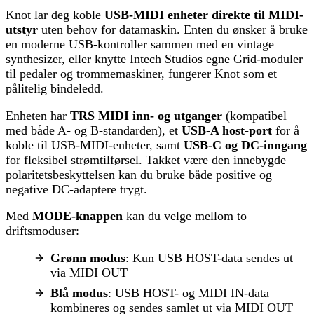
Knot lar deg koble
USB-MIDI enheter direkte til MIDI-
utstyr
uten behov for datamaskin. Enten du ønsker å bruke
en moderne USB-kontroller sammen med en vintage
synthesizer, eller knytte Intech Studios egne Grid-moduler
til pedaler og trommemaskiner, fungerer Knot som et
pålitelig bindeledd.
Enheten har
TRS MIDI inn- og utganger
(kompatibel
med både A- og B-standarden), et
USB-A host-port
for å
koble til USB-MIDI-enheter, samt
USB-C og DC-inngang
for fleksibel strømtilførsel. Takket være den innebygde
polaritetsbeskyttelsen kan du bruke både positive og
negative DC-adaptere trygt.
Med
MODE-knappen
kan du velge mellom to
driftsmoduser:
Grønn modus
: Kun USB HOST-data sendes ut
via MIDI OUT
Blå modus
: USB HOST- og MIDI IN-data
kombineres og sendes samlet ut via MIDI OUT