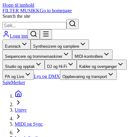
Hopp til innhold
FILTER MUSIKK
Go to homepage
Search the site
Logg inn
Eurorack
Synthesizere og samplere
Sequencere og trommemaskiner
MIDI-kontrollere
Studio og opptak
DJ og Hi-Fi
Kabler og overganger
Lys og DMX
PA og Live
Oppbevaring og transport
Salg
Merker
Utstyr
MIDI og Sync