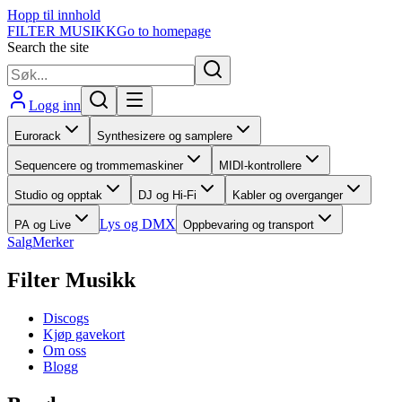
Hopp til innhold
FILTER MUSIKK
Go to homepage
Search the site
Logg inn
Eurorack
Synthesizere og samplere
Sequencere og trommemaskiner
MIDI-kontrollere
Studio og opptak
DJ og Hi-Fi
Kabler og overganger
Lys og DMX
PA og Live
Oppbevaring og transport
Salg
Merker
Filter Musikk
Discogs
Kjøp gavekort
Om oss
Blogg