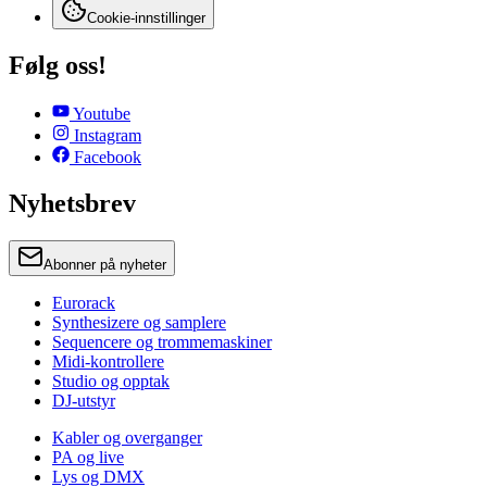
Cookie-innstillinger
Følg oss!
Youtube
Instagram
Facebook
Nyhetsbrev
Abonner på nyheter
Eurorack
Synthesizere og samplere
Sequencere og trommemaskiner
Midi-kontrollere
Studio og opptak
DJ-utstyr
Kabler og overganger
PA og live
Lys og DMX