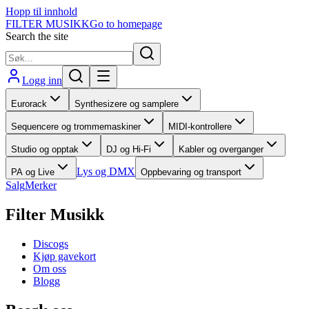
Hopp til innhold
FILTER MUSIKK
Go to homepage
Search the site
Logg inn
Eurorack
Synthesizere og samplere
Sequencere og trommemaskiner
MIDI-kontrollere
Studio og opptak
DJ og Hi-Fi
Kabler og overganger
Lys og DMX
PA og Live
Oppbevaring og transport
Salg
Merker
Filter Musikk
Discogs
Kjøp gavekort
Om oss
Blogg