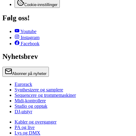
Cookie-innstillinger
Følg oss!
Youtube
Instagram
Facebook
Nyhetsbrev
Abonner på nyheter
Eurorack
Synthesizere og samplere
Sequencere og trommemaskiner
Midi-kontrollere
Studio og opptak
DJ-utstyr
Kabler og overganger
PA og live
Lys og DMX