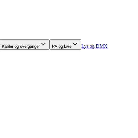
Lys og DMX
Kabler og overganger
PA og Live