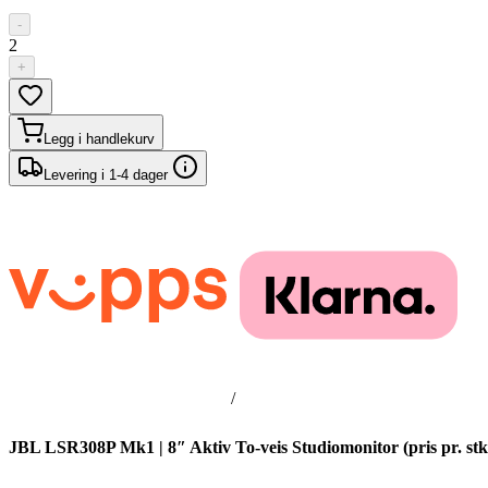
-
2
+
Legg i handlekurv
Levering i 1-4 dager
/
JBL LSR308P Mk1 | 8″ Aktiv To-veis Studiomonitor (pris pr. stk