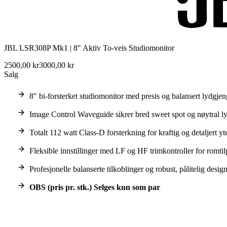
JBL LSR308P Mk1 | 8″ Aktiv To-veis Studiomonitor
2500,00 kr
3000,00 kr
Salg
8″ bi-forsterket studiomonitor med presis og balansert lydgjen
Image Control Waveguide sikrer bred sweet spot og nøytral ly
Totalt 112 watt Class-D forsterkning for kraftig og detaljert yte
Fleksible innstillinger med LF og HF trimkontroller for romtil
Profesjonelle balanserte tilkoblinger og robust, pålitelig design
OBS (pris pr. stk.) Selges kun som par