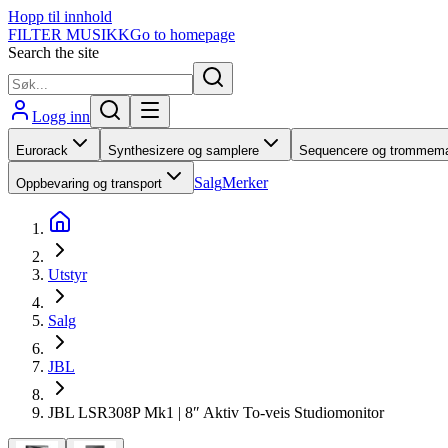
Hopp til innhold
FILTER MUSIKK
Go to homepage
Search the site
Logg inn
Eurorack
Synthesizere og samplere
Sequencere og trommema
Salg
Merker
Oppbevaring og transport
Utstyr
Salg
JBL
JBL LSR308P Mk1 | 8″ Aktiv To-veis Studiomonitor