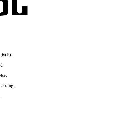
givelse.
d.
lse.
pasning.
.