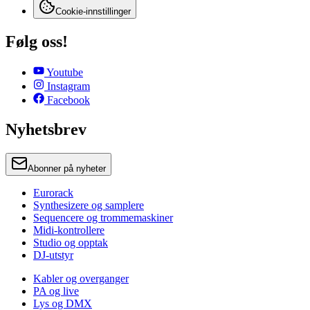
Cookie-innstillinger
Følg oss!
Youtube
Instagram
Facebook
Nyhetsbrev
Abonner på nyheter
Eurorack
Synthesizere og samplere
Sequencere og trommemaskiner
Midi-kontrollere
Studio og opptak
DJ-utstyr
Kabler og overganger
PA og live
Lys og DMX