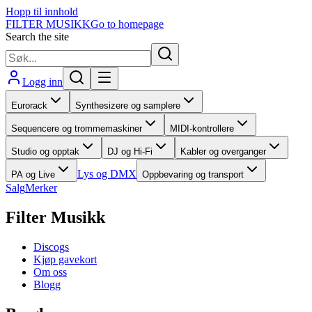
Hopp til innhold
FILTER MUSIKK
Go to homepage
Search the site
Logg inn
Eurorack
Synthesizere og samplere
Sequencere og trommemaskiner
MIDI-kontrollere
Studio og opptak
DJ og Hi-Fi
Kabler og overganger
Lys og DMX
PA og Live
Oppbevaring og transport
Salg
Merker
Filter Musikk
Discogs
Kjøp gavekort
Om oss
Blogg