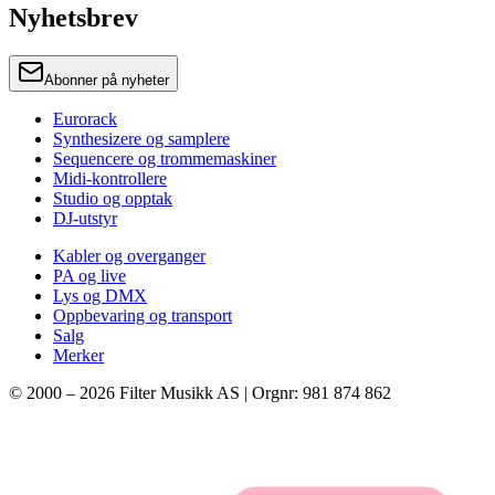
Nyhetsbrev
Abonner på nyheter
Eurorack
Synthesizere og samplere
Sequencere og trommemaskiner
Midi-kontrollere
Studio og opptak
DJ-utstyr
Kabler og overganger
PA og live
Lys og DMX
Oppbevaring og transport
Salg
Merker
© 2000 –
2026
Filter Musikk AS | Orgnr: 981 874 862