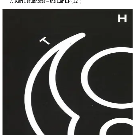
Karl Fraunhofer – the Ear EP (12″)