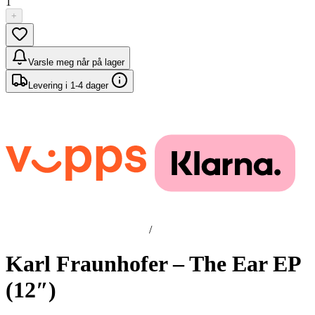
1
+
Varsle meg når på lager
Levering i 1-4 dager
/
Karl Fraunhofer – The Ear EP
(12″)