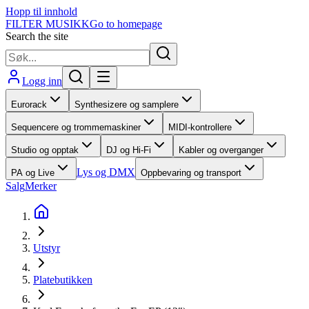
Hopp til innhold
FILTER MUSIKK
Go to homepage
Search the site
Logg inn
Eurorack
Synthesizere og samplere
Sequencere og trommemaskiner
MIDI-kontrollere
Studio og opptak
DJ og Hi-Fi
Kabler og overganger
Lys og DMX
PA og Live
Oppbevaring og transport
Salg
Merker
Utstyr
Platebutikken