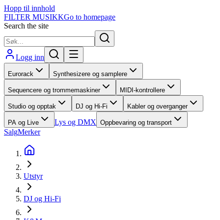
Hopp til innhold
FILTER MUSIKK
Go to homepage
Search the site
Logg inn
Eurorack
Synthesizere og samplere
Sequencere og trommemaskiner
MIDI-kontrollere
Studio og opptak
DJ og Hi-Fi
Kabler og overganger
Lys og DMX
PA og Live
Oppbevaring og transport
Salg
Merker
Utstyr
DJ og Hi-Fi