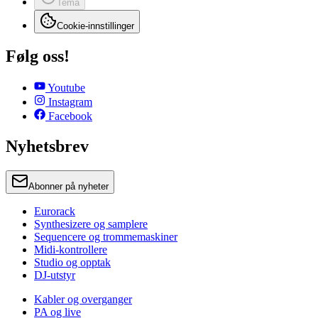
Tema
Cookie-innstillinger
Følg oss!
Youtube
Instagram
Facebook
Nyhetsbrev
Abonner på nyheter
Eurorack
Synthesizere og samplere
Sequencere og trommemaskiner
Midi-kontrollere
Studio og opptak
DJ-utstyr
Kabler og overganger
PA og live