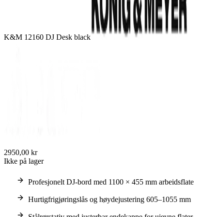
K&M 12160 DJ Desk black
2950,00 kr
Ikke på lager
Profesjonelt DJ-bord med 1100 × 455 mm arbeidsflate
Hurtigfrigjøringslås og høydejustering 605–1055 mm
Stålrørstativ med justerbar endekappe for ujevne flater