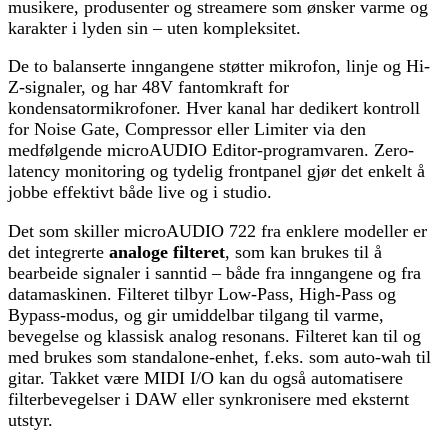
musikere, produsenter og streamere som ønsker varme og
karakter i lyden sin – uten kompleksitet.
De to balanserte inngangene støtter mikrofon, linje og Hi-
Z-signaler, og har 48V fantomkraft for
kondensatormikrofoner. Hver kanal har dedikert kontroll
for Noise Gate, Compressor eller Limiter via den
medfølgende microAUDIO Editor-programvaren. Zero-
latency monitoring og tydelig frontpanel gjør det enkelt å
jobbe effektivt både live og i studio.
Det som skiller microAUDIO 722 fra enklere modeller er
det integrerte
analoge filteret
, som kan brukes til å
bearbeide signaler i sanntid – både fra inngangene og fra
datamaskinen. Filteret tilbyr Low-Pass, High-Pass og
Bypass-modus, og gir umiddelbar tilgang til varme,
bevegelse og klassisk analog resonans. Filteret kan til og
med brukes som standalone-enhet, f.eks. som auto-wah til
gitar. Takket være MIDI I/O kan du også automatisere
filterbevegelser i DAW eller synkronisere med eksternt
utstyr.