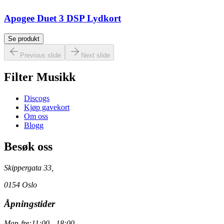
Apogee Duet 3 DSP Lydkort
Se produkt
Previous slide
Next slide
Filter Musikk
Discogs
Kjøp gavekort
Om oss
Blogg
Besøk oss
Skippergata 33,
0154 Oslo
Åpningstider
Man-fre:
11:00 - 18:00