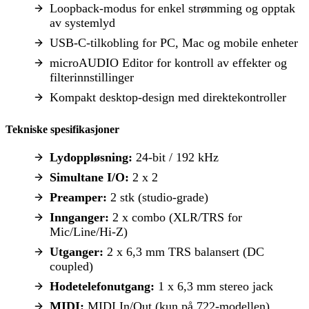
Loopback-modus for enkel strømming og opptak
av systemlyd
USB-C-tilkobling for PC, Mac og mobile enheter
microAUDIO Editor for kontroll av effekter og
filterinnstillinger
Kompakt desktop-design med direktekontroller
Tekniske spesifikasjoner
Lydoppløsning:
24-bit / 192 kHz
Simultane I/O:
2 x 2
Preamper:
2 stk (studio-grade)
Innganger:
2 x combo (XLR/TRS for
Mic/Line/Hi-Z)
Utganger:
2 x 6,3 mm TRS balansert (DC
coupled)
Hodetelefonutgang:
1 x 6,3 mm stereo jack
MIDI:
MIDI In/Out (kun på 722-modellen)