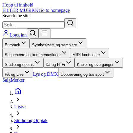
Hopp til innhold
FILTER MUSIKK
Go to homepage
Search the site
Logg inn
Eurorack
Synthesizere og samplere
Sequencere og trommemaskiner
MIDI-kontrollere
Studio og opptak
DJ og Hi-Fi
Kabler og overganger
Lys og DMX
PA og Live
Oppbevaring og transport
Salg
Merker
Utstyr
Studio og Opptak