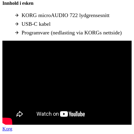
Innhold i esken
KORG microAUDIO 722 lydgrensesnitt
USB-C kabel
Programvare (nedlasting via KORGs nettside)
Korg