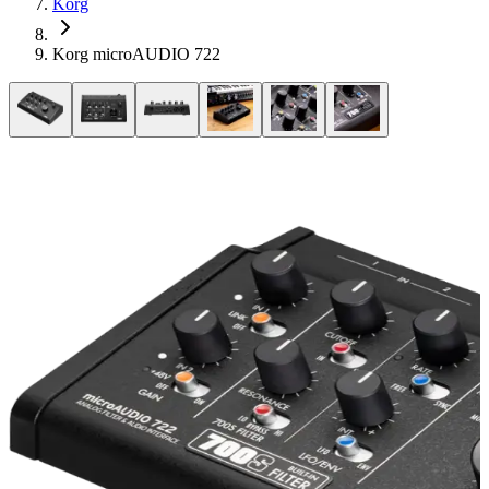
Korg
Korg microAUDIO 722