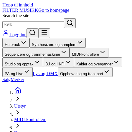
Hopp til innhold
FILTER MUSIKK
Go to homepage
Search the site
Logg inn
Eurorack
Synthesizere og samplere
Sequencere og trommemaskiner
MIDI-kontrollere
Studio og opptak
DJ og Hi-Fi
Kabler og overganger
Lys og DMX
PA og Live
Oppbevaring og transport
Salg
Merker
Utstyr
MIDI-kontrollere