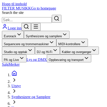
Hopp til innhold
FILTER MUSIKK
Go to homepage
Search the site
Logg inn
Eurorack
Synthesizere og samplere
Sequencere og trommemaskiner
MIDI-kontrollere
Studio og opptak
DJ og Hi-Fi
Kabler og overganger
Lys og DMX
PA og Live
Oppbevaring og transport
Salg
Merker
Utstyr
Synthesizere og Samplere