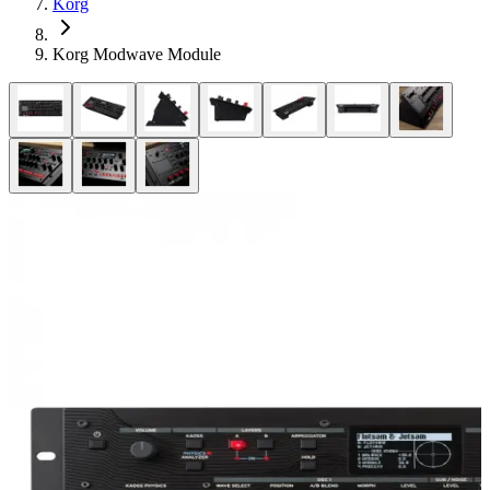
Korg
Korg Modwave Module