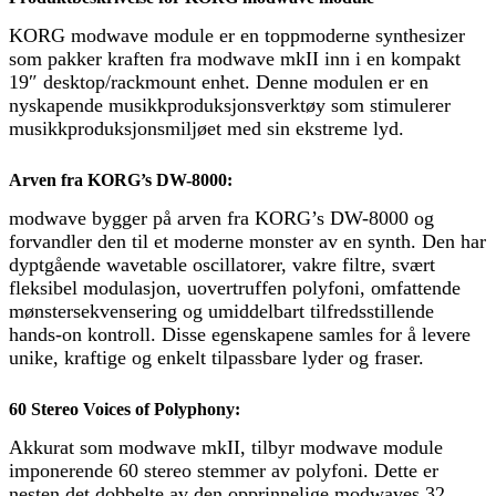
KORG modwave module er en toppmoderne synthesizer
som pakker kraften fra modwave mkII inn i en kompakt
19″ desktop/rackmount enhet. Denne modulen er en
nyskapende musikkproduksjonsverktøy som stimulerer
musikkproduksjonsmiljøet med sin ekstreme lyd.
Arven fra KORG’s DW-8000:
modwave bygger på arven fra KORG’s DW-8000 og
forvandler den til et moderne monster av en synth. Den har
dyptgående wavetable oscillatorer, vakre filtre, svært
fleksibel modulasjon, uovertruffen polyfoni, omfattende
mønstersekvensering og umiddelbart tilfredsstillende
hands-on kontroll. Disse egenskapene samles for å levere
unike, kraftige og enkelt tilpassbare lyder og fraser.
60 Stereo Voices of Polyphony:
Akkurat som modwave mkII, tilbyr modwave module
imponerende 60 stereo stemmer av polyfoni. Dette er
nesten det dobbelte av den opprinnelige modwaves 32