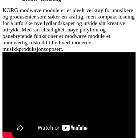
KORG modwave module er et ideelt verktøy for musikere
og produsenter som søker en kraftig, men kompakt løsning
for å utforske nye lydlandskaper og utvide sitt kreative
uttrykk. Med sin allsidighet, høye polyfoni og
banebrytende funksjoner er modwave module et
uunnværlig tilskudd til ethvert moderne
musikkproduksjonsoppsett.