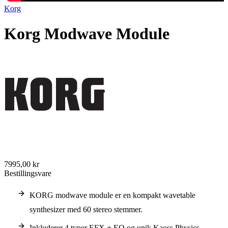
Korg
Korg Modwave Module
7995,00 kr
Bestillingsvare
KORG modwave module er en kompakt wavetable
synthesizer med 60 stereo stemmer.
Inkluderer 4 typer EFX + EQ og unik Kaoss Physics