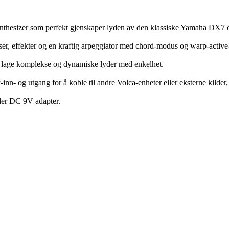
nthesizer som perfekt gjenskaper lyden av den klassiske Yamaha DX7
nser, effekter og en kraftig arpeggiator med chord-modus og warp-active
og lage komplekse og dynamiske lyder med enkelhet.
nn- og utgang for å koble til andre Volca-enheter eller eksterne kilder,
ler DC 9V adapter.