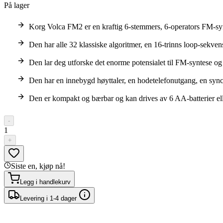
På lager
Korg Volca FM2 er en kraftig 6-stemmers, 6-operators FM-sy
Den har alle 32 klassiske algoritmer, en 16-trinns loop-sekve
Den lar deg utforske det enorme potensialet til FM-syntese 
Den har en innebygd høyttaler, en hodetelefonutgang, en sync-i
Den er kompakt og bærbar og kan drives av 6 AA-batterier el
-
1
+
Siste en, kjøp nå!
Legg i handlekurv
Levering i 1-4 dager