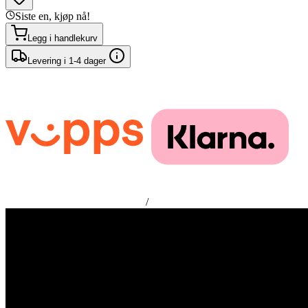
Siste en, kjøp nå!
Legg i handlekurv
Levering i 1-4 dager
/