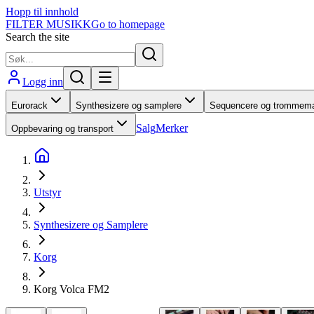
Hopp til innhold
FILTER MUSIKK
Go to homepage
Search the site
Logg inn
Eurorack
Synthesizere og samplere
Sequencere og trommema
Salg
Merker
Oppbevaring og transport
Utstyr
Synthesizere og Samplere
Korg
Korg Volca FM2