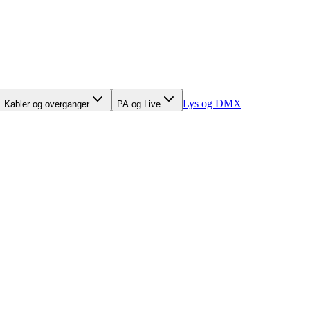
Lys og DMX
Kabler og overganger
PA og Live