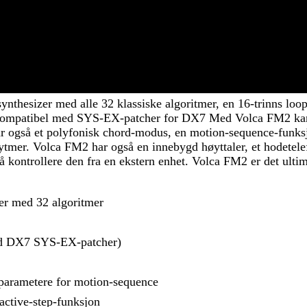
thesizer med alle 32 klassiske algoritmer, en 16-trinns loop-
 kompatibel med SYS-EX-patcher for DX7 Med Volca FM2 kan d
også et polyfonisk chord-modus, en motion-sequence-funksjo
ytmer. Volca FM2 har også en innebygd høyttaler, et hodetelef
 å kontrollere den fra en ekstern enhet. Volca FM2 er det ulti
er med 32 algoritmer
med DX7 SYS-EX-patcher)
 parametere for motion-sequence
ctive-step-funksjon