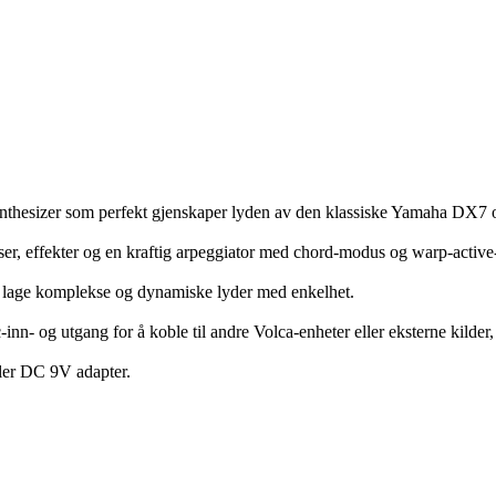
nthesizer som perfekt gjenskaper lyden av den klassiske Yamaha DX7
nser, effekter og en kraftig arpeggiator med chord-modus og warp-active
og lage komplekse og dynamiske lyder med enkelhet.
nn- og utgang for å koble til andre Volca-enheter eller eksterne kilder,
ler DC 9V adapter.