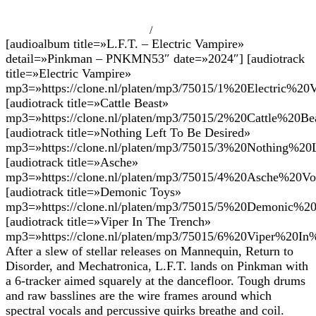
/
[audioalbum title=»L.F.T. – Electric Vampire»
detail=»Pinkman – PNKMN53″ date=»2024″] [audiotrack
title=»Electric Vampire»
mp3=»https://clone.nl/platen/mp3/75015/1%20Electric%20
[audiotrack title=»Cattle Beast»
mp3=»https://clone.nl/platen/mp3/75015/2%20Cattle%20Be
[audiotrack title=»Nothing Left To Be Desired»
mp3=»https://clone.nl/platen/mp3/75015/3%20Nothing%
[audiotrack title=»Asche»
mp3=»https://clone.nl/platen/mp3/75015/4%20Asche%2
[audiotrack title=»Demonic Toys»
mp3=»https://clone.nl/platen/mp3/75015/5%20Demonic%2
[audiotrack title=»Viper In The Trench»
mp3=»https://clone.nl/platen/mp3/75015/6%20Viper%20I
After a slew of stellar releases on Mannequin, Return to
Disorder, and Mechatronica, L.F.T. lands on Pinkman with
a 6-tracker aimed squarely at the dancefloor. Tough drums
and raw basslines are the wire frames around which
spectral vocals and percussive quirks breathe and coil.