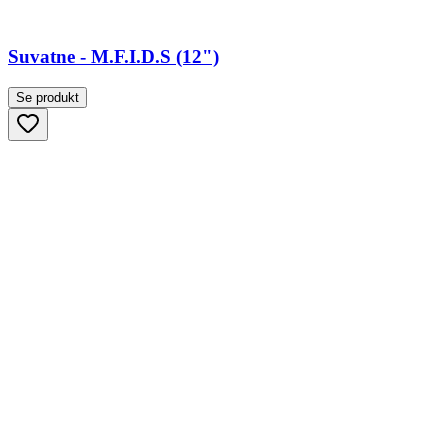
Suvatne - M.F.I.D.S (12")
Se produkt