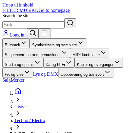
Hopp til innhold
FILTER MUSIKK
Go to homepage
Search the site
Logg inn
Eurorack
Synthesizere og samplere
Sequencere og trommemaskiner
MIDI-kontrollere
Studio og opptak
DJ og Hi-Fi
Kabler og overganger
Lys og DMX
PA og Live
Oppbevaring og transport
Salg
Merker
Utstyr
Techno / Electro