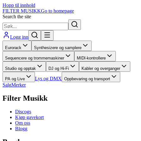
Hopp til innhold
FILTER MUSIKK
Go to homepage
Search the site
Logg inn
Eurorack
Synthesizere og samplere
Sequencere og trommemaskiner
MIDI-kontrollere
Studio og opptak
DJ og Hi-Fi
Kabler og overganger
Lys og DMX
PA og Live
Oppbevaring og transport
Salg
Merker
Filter Musikk
Discogs
Kjøp gavekort
Om oss
Blogg