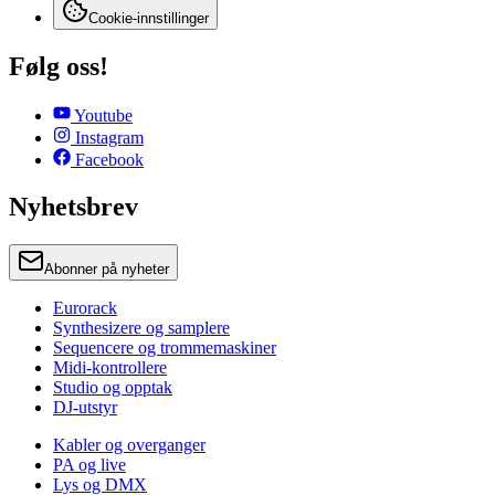
Cookie-innstillinger
Følg oss!
Youtube
Instagram
Facebook
Nyhetsbrev
Abonner på nyheter
Eurorack
Synthesizere og samplere
Sequencere og trommemaskiner
Midi-kontrollere
Studio og opptak
DJ-utstyr
Kabler og overganger
PA og live
Lys og DMX