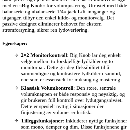
med en «Big Knob» for volumjustering. Utrustet med både
balanserte og ubalanserte 1/4» jack L/R innganger og
utganger, tilbyr den enkel kilde- og monitorvalg. Det
passive designet eliminerer behovet for ekstern
strømforsyning, sikrer ren lydoverføring.
Egenskaper:
2×2 Monitorkontroll
: Big Knob lar deg enkelt
velge mellom to forskjellige lydkilder og to
monitorpar. Dette gir deg fleksibilitet til å
sammenligne og kontrastere lydkilder i sanntid,
noe som er essensielt for miksing og mastering.
Klassisk Volumkontroll
: Den store, sentrale
volumknappen er både responsiv og nøyaktig, og
gir brukeren full kontroll over lydutgangsnivået.
Dette er spesielt nyttig i situasjoner der
finjustering av volumet er kritisk.
Tilleggsfunksjoner
: Inkluderer nyttige funksjoner
som mono, demper og dim. Disse funksjonene gir