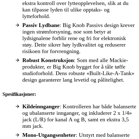
ekstra kontroll over lytteopplevelsen, slik at du
kan tilpasse lyden til ulike opptaks- og
lytteforhold.
Passiv Lydbane
: Big Knob Passivs design krever
ingen strømforsyning, noe som betyr at
lydsignalene forblir rene og fri for elektronisk
støy. Dette sikrer høy lydkvalitet og reduserer
risikoen for forvrengning.
Robust Konstruksjon
: Som med alle Mackie-
produkter, er Big Knob bygget for å tåle tøffe
studioforhold. Dens robuste «Built-Like-A-Tank»
design garanterer lang levetid og pålitelighet.
Spesifikasjoner:
Kildeinnganger
: Kontrolleren har både balanserte
og ubalanserte innganger, og inkluderer 2 x 1/4»
jack (L/R) for kanal A og B, samt en ekstra 3,5
mm jack.
Mono-Utgangsenheter
: Utstyrt med balanserte