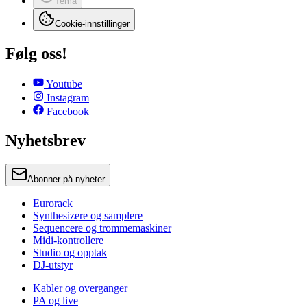
Tema
Cookie-innstillinger
Følg oss!
Youtube
Instagram
Facebook
Nyhetsbrev
Abonner på nyheter
Eurorack
Synthesizere og samplere
Sequencere og trommemaskiner
Midi-kontrollere
Studio og opptak
DJ-utstyr
Kabler og overganger
PA og live