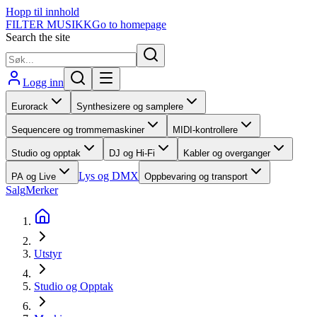
Hopp til innhold
FILTER MUSIKK
Go to homepage
Search the site
Logg inn
Eurorack
Synthesizere og samplere
Sequencere og trommemaskiner
MIDI-kontrollere
Studio og opptak
DJ og Hi-Fi
Kabler og overganger
Lys og DMX
PA og Live
Oppbevaring og transport
Salg
Merker
Utstyr
Studio og Opptak