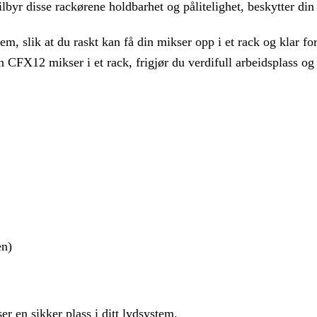
lbyr disse rackørene holdbarhet og pålitelighet, beskytter din 
m, slik at du raskt kan få din mikser opp i et rack og klar fo
CFX12 mikser i et rack, frigjør du verdifull arbeidsplass og h
en)
r en sikker plass i ditt lydsystem.