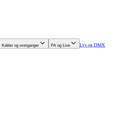
Lys og DMX
Kabler og overganger
PA og Live