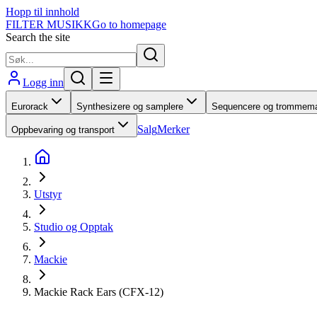
Hopp til innhold
FILTER MUSIKK
Go to homepage
Search the site
Logg inn
Eurorack
Synthesizere og samplere
Sequencere og trommema
Salg
Merker
Oppbevaring og transport
Utstyr
Studio og Opptak
Mackie
Mackie Rack Ears (CFX-12)