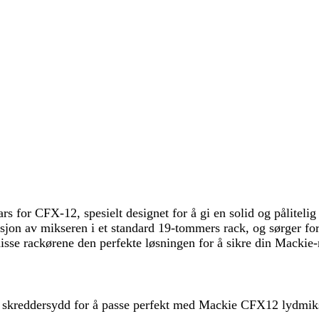
ars for CFX-12, spesielt designet for å gi en solid og pålite
jon av mikseren i et standard 19-tommers rack, og sørger for 
disse rackørene den perfekte løsningen for å sikre din Mackie
skreddersydd for å passe perfekt med Mackie CFX12 lydmikse