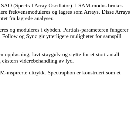
g SAO (Spectral Array Oscillator). I SAM-modus brukes
idere frekvensmoduleres og lagres som Arrays. Disse Arrays
et fra lagrede analyser.
eres og moduleres i dybden. Partials-parameteren fungerer
Follow og Sync gir ytterligere muligheter for samspill
ppløsning, lavt støygulv og støtte for et stort antall
 ekstern viderebehandling av lyd.
FM-inspirerte uttrykk. Spectraphon er konstruert som et