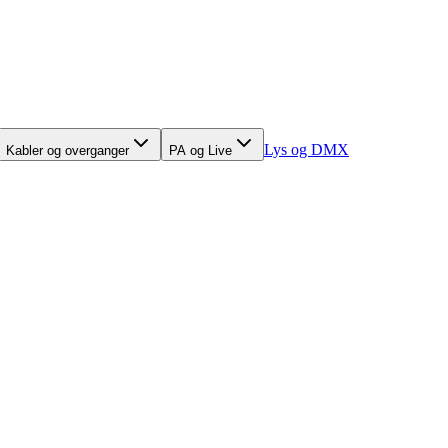
Lys og DMX
Kabler og overganger
PA og Live