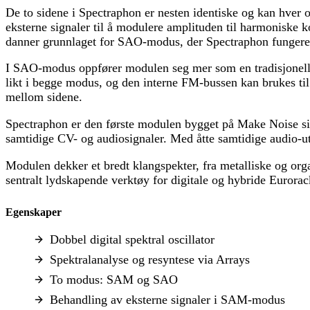
De to sidene i Spectraphon er nesten identiske og kan hve
eksterne signaler til å modulere amplituden til harmoniske
danner grunnlaget for SAO-modus, der Spectraphon fungerer m
I SAO-modus oppfører modulen seg mer som en tradisjonell d
likt i begge modus, og den interne FM-bussen kan brukes til
mellom sidene.
Spectraphon er den første modulen bygget på Make Noise sin n
samtidige CV- og audiosignaler. Med åtte samtidige audio-ut
Modulen dekker et bredt klangspekter, fra metalliske og org
sentralt lydskapende verktøy for digitale og hybride Eurora
Egenskaper
Dobbel digital spektral oscillator
Spektralanalyse og resyntese via Arrays
To modus: SAM og SAO
Behandling av eksterne signaler i SAM-modus