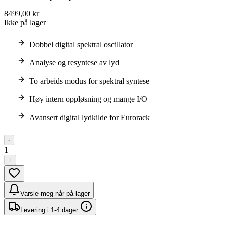
8499,00 kr
Ikke på lager
Dobbel digital spektral oscillator
Analyse og resyntese av lyd
To arbeids modus for spektral syntese
Høy intern oppløsning og mange I/O
Avansert digital lydkilde for Eurorack
-
1
+
Varsle meg når på lager
Levering i 1-4 dager