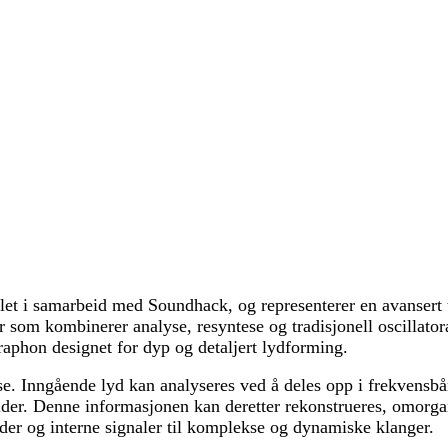
et i samarbeid med Soundhack, og representerer en avansert t
rer som kombinerer analyse, resyntese og tradisjonell oscillato
aphon designet for dyp og detaljert lydforming.
se. Inngående lyd kan analyseres ved å deles opp i frekvensb
lder. Denne informasjonen kan deretter rekonstrueres, omorg
lder og interne signaler til komplekse og dynamiske klanger.