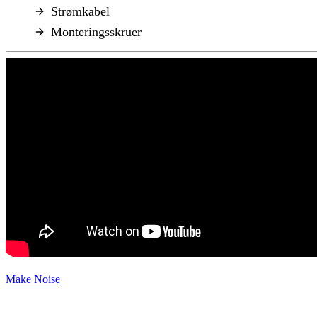
Strømkabel
Monteringsskruer
Make Noise