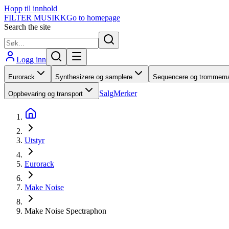
Hopp til innhold
FILTER MUSIKK
Go to homepage
Search the site
Logg inn
Eurorack
Synthesizere og samplere
Sequencere og trommema
Salg
Merker
Oppbevaring og transport
Utstyr
Eurorack
Make Noise
Make Noise Spectraphon