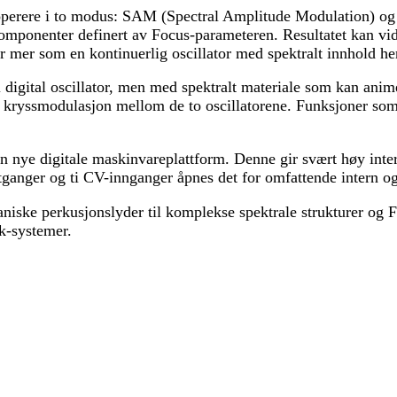
r operere i to modus: SAM (Spectral Amplitude Modulation) o
 komponenter definert av Focus-parameteren. Resultatet kan v
er som en kontinuerlig oscillator med spektralt innhold hent
igital oscillator, men med spektralt materiale som kan anim
 kryssmodulasjon mellom de to oscillatorene. Funksjoner som 
ye digitale maskinvareplattform. Denne gir svært høy intern o
ganger og ti CV-innganger åpnes det for omfattende intern og
aniske perkusjonslyder til komplekse spektrale strukturer og 
ck-systemer.