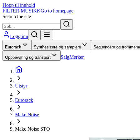
Hopp til innhold
FILTER MUSIKK
Go to homepage
Search the site
Logg inn
Eurorack
Synthesizere og samplere
Sequencere og trommema
Salg
Merker
Oppbevaring og transport
Utstyr
Eurorack
Make Noise
Make Noise STO