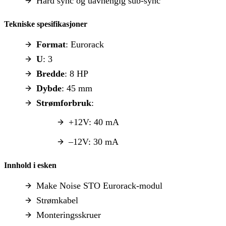
Hard sync og uavhengig sub-sync
Tekniske spesifikasjoner
Format
: Eurorack
U
: 3
Bredde
: 8 HP
Dybde
: 45 mm
Strømforbruk
:
+12V: 40 mA
–12V: 30 mA
Innhold i esken
Make Noise STO Eurorack-modul
Strømkabel
Monteringsskruer