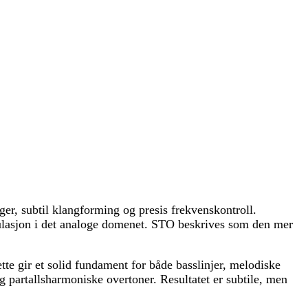
r, subtil klangforming og presis frekvenskontroll.
dulasjon i det analoge domenet. STO beskrives som den mer
ette gir et solid fundament for både basslinjer, melodiske
artallsharmoniske overtoner. Resultatet er subtile, men