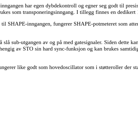
nngangen har egen dybdekontroll og egner seg godt til presi
ukes som transponeringsinngang. I tillegg finnes en dedikert 
 til SHAPE-inngangen, fungerer SHAPE-potmeteret som attenu
å slå sub-utgangen av og på med gatesignaler. Siden dette ka
avhengig av STO sin hard sync-funksjon og kan brukes samtid
gerer like godt som hovedoscillator som i støtteroller der stab