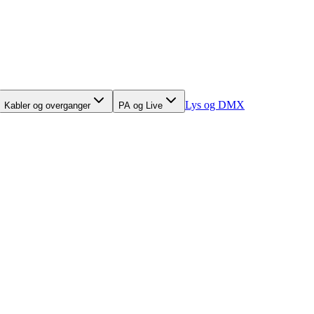
Lys og DMX
Kabler og overganger
PA og Live