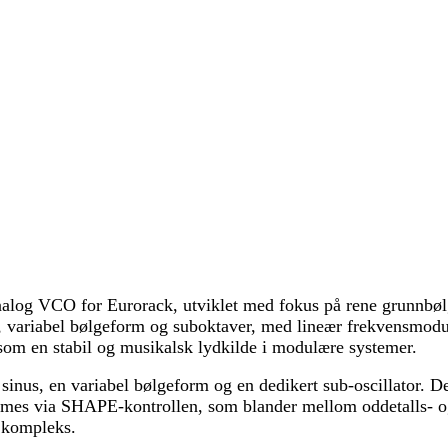
log VCO for Eurorack, utviklet med fokus på rene grunnbølge
us, variabel bølgeform og suboktaver, med lineær frekvensmo
som en stabil og musikalsk lydkilde i modulære systemer.
n sinus, en variabel bølgeform og en dedikert sub-oscillator. D
es via SHAPE-kontrollen, som blander mellom oddetalls- og p
r kompleks.