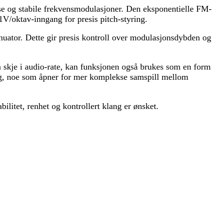
se og stabile frekvensmodulasjoner. Den eksponentielle FM-
1V/oktav-inngang for presis pitch-styring.
ator. Dette gir presis kontroll over modulasjonsdybden og
n skje i audio-rate, kan funksjonen også brukes som en form
ig, noe som åpner for mer komplekse samspill mellom
ilitet, renhet og kontrollert klang er ønsket.