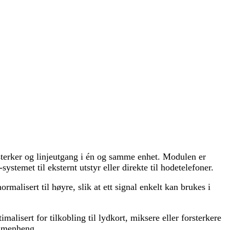
rker og linjeutgang i én og samme enhet. Modulen er
ystemet til eksternt utstyr eller direkte til hodetelefoner.
lisert til høyre, slik at ett signal enkelt kan brukes i
alisert for tilkobling til lydkort, miksere eller forsterkere
ammenheng.