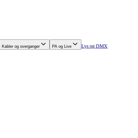
Lys og DMX
Kabler og overganger
PA og Live