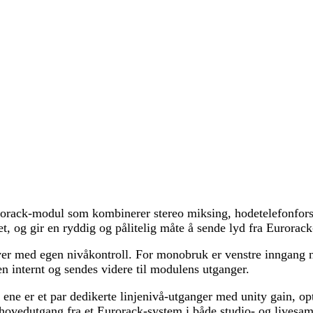
ck-modul som kombinerer stereo miksing, hodetelefonforste
, og gir en ryddig og pålitelig måte å sende lyd fra Eurorack-s
 med egen nivåkontroll. For monobruk er venstre inngang norma
n internt og sendes videre til modulens utganger.
ne er et par dedikerte linjenivå-utganger med unity gain, optim
 hovedutgang fra et Eurorack-system i både studio- og lives