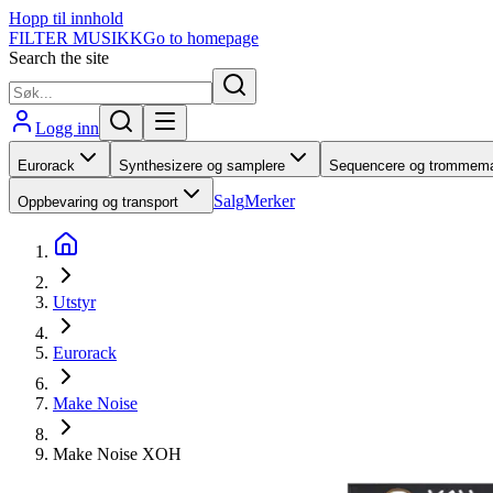
Hopp til innhold
FILTER MUSIKK
Go to homepage
Search the site
Logg inn
Eurorack
Synthesizere og samplere
Sequencere og trommema
Salg
Merker
Oppbevaring og transport
Utstyr
Eurorack
Make Noise
Make Noise XOH