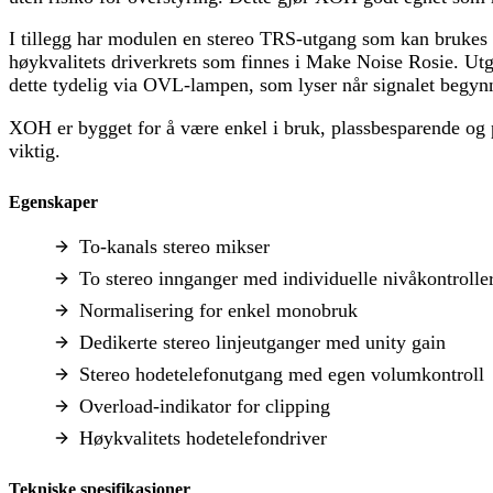
I tillegg har modulen en stereo TRS-utgang som kan brukes
høykvalitets driverkrets som finnes i Make Noise Rosie. Ut
dette tydelig via OVL-lampen, som lyser når signalet begynn
XOH er bygget for å være enkel i bruk, plassbesparende og på
viktig.
Egenskaper
To-kanals stereo mikser
To stereo innganger med individuelle nivåkontrolle
Normalisering for enkel monobruk
Dedikerte stereo linjeutganger med unity gain
Stereo hodetelefonutgang med egen volumkontroll
Overload-indikator for clipping
Høykvalitets hodetelefondriver
Tekniske spesifikasjoner