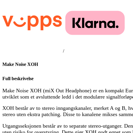
/
Make Noise XOH
Full beskrivelse
Make Noise XOH (miX Out Headphone) er en kompakt Eurora
utviklet som et avsluttende ledd i det modulære signalforløpet
XOH består av to stereo inngangskanaler, merket A og B, hver
stereo uten ekstra patching. Disse to kanalene mikses samme
Utgangsseksjonen består av to separate stereo-utganger. Den e
uten risiko for overstyring. Dette gjør XOH godt egnet som