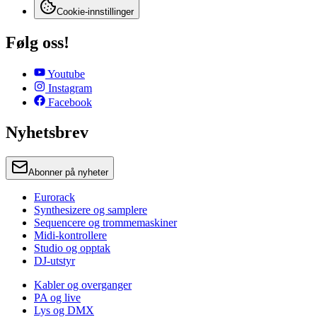
Cookie-innstillinger
Følg oss!
Youtube
Instagram
Facebook
Nyhetsbrev
Abonner på nyheter
Eurorack
Synthesizere og samplere
Sequencere og trommemaskiner
Midi-kontrollere
Studio og opptak
DJ-utstyr
Kabler og overganger
PA og live
Lys og DMX