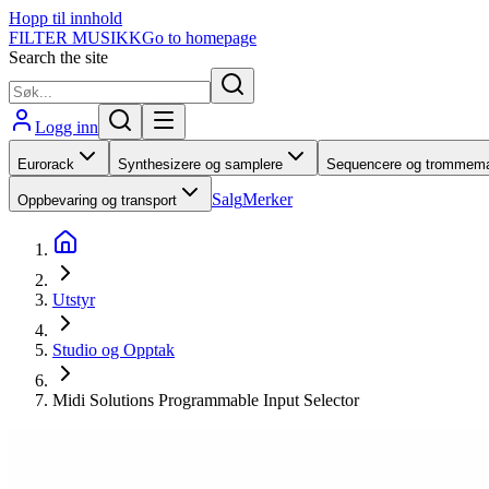
Hopp til innhold
FILTER MUSIKK
Go to homepage
Search the site
Logg inn
Eurorack
Synthesizere og samplere
Sequencere og trommema
Salg
Merker
Oppbevaring og transport
Utstyr
Studio og Opptak
Midi Solutions Programmable Input Selector