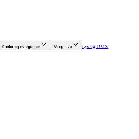
Lys og DMX
Kabler og overganger
PA og Live