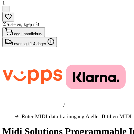
1
+
Siste en, kjøp nå!
Legg i handlekurv
Levering i 1-4 dager
/
Ruter MIDI-data fra inngang A eller B til en MIDI
Midi Solutions Programmable I