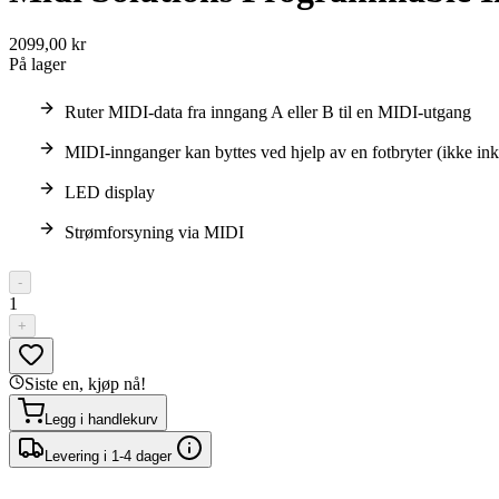
2099,00 kr
På lager
Ruter MIDI-data fra inngang A eller B til en MIDI-utgang
MIDI-innganger kan byttes ved hjelp av en fotbryter (ikke in
LED display
Strømforsyning via MIDI
-
1
+
Siste en, kjøp nå!
Legg i handlekurv
Levering i 1-4 dager