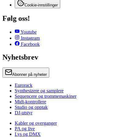
Cookie-innstillinger
Følg oss!
Youtube
Instagram
Facebook
Nyhetsbrev
Abonner på nyheter
Eurorack
Synthesizere og samplere
Sequencere og trommemaskiner
Midi-kontrollere
Studio og opptak
DJ-utstyr
Kabler og overganger
PA og live
Lys og DMX