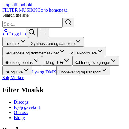
Hopp til innhold
FILTER MUSIKK
Go to homepage
Search the site
Logg inn
Eurorack
Synthesizere og samplere
Sequencere og trommemaskiner
MIDI-kontrollere
Studio og opptak
DJ og Hi-Fi
Kabler og overganger
Lys og DMX
PA og Live
Oppbevaring og transport
Salg
Merker
Filter Musikk
Discogs
Kjøp gavekort
Om oss
Blogg