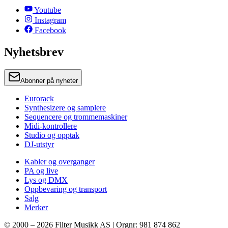
Youtube
Instagram
Facebook
Nyhetsbrev
Abonner på nyheter
Eurorack
Synthesizere og samplere
Sequencere og trommemaskiner
Midi-kontrollere
Studio og opptak
DJ-utstyr
Kabler og overganger
PA og live
Lys og DMX
Oppbevaring og transport
Salg
Merker
© 2000 –
2026
Filter Musikk AS | Orgnr: 981 874 862