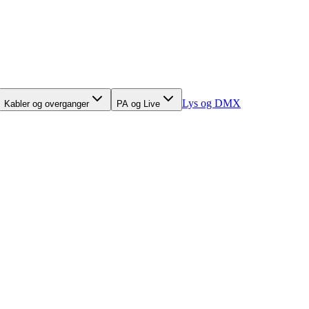
Lys og DMX
Kabler og overganger
PA og Live