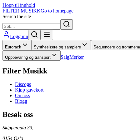
Hopp til innhold
FILTER MUSIKK
Go to homepage
Search the site
Logg inn
Eurorack
Synthesizere og samplere
Sequencere og trommema
Salg
Merker
Oppbevaring og transport
Filter Musikk
Discogs
Kjøp gavekort
Om oss
Blogg
Besøk oss
Skippergata 33,
0154 Oslo