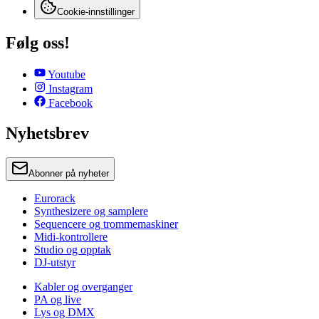
Cookie-innstillinger
Følg oss!
Youtube
Instagram
Facebook
Nyhetsbrev
Abonner på nyheter
Eurorack
Synthesizere og samplere
Sequencere og trommemaskiner
Midi-kontrollere
Studio og opptak
DJ-utstyr
Kabler og overganger
PA og live
Lys og DMX