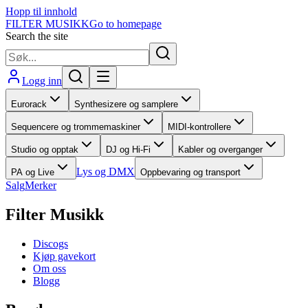
Hopp til innhold
FILTER MUSIKK
Go to homepage
Search the site
Logg inn
Eurorack
Synthesizere og samplere
Sequencere og trommemaskiner
MIDI-kontrollere
Studio og opptak
DJ og Hi-Fi
Kabler og overganger
Lys og DMX
PA og Live
Oppbevaring og transport
Salg
Merker
Filter Musikk
Discogs
Kjøp gavekort
Om oss
Blogg