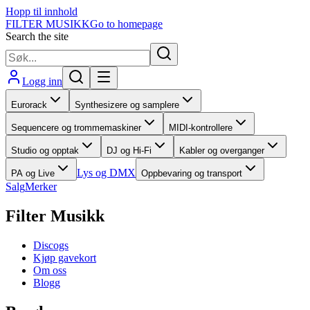
Hopp til innhold
FILTER MUSIKK
Go to homepage
Search the site
Logg inn
Eurorack
Synthesizere og samplere
Sequencere og trommemaskiner
MIDI-kontrollere
Studio og opptak
DJ og Hi-Fi
Kabler og overganger
Lys og DMX
PA og Live
Oppbevaring og transport
Salg
Merker
Filter Musikk
Discogs
Kjøp gavekort
Om oss
Blogg