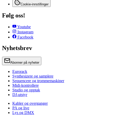
Cookie-innstillinger
Følg oss!
Youtube
Instagram
Facebook
Nyhetsbrev
Abonner på nyheter
Eurorack
Synthesizere og samplere
Sequencere og trommemaskiner
Midi-kontrollere
Studio og opptak
DJ-utstyr
Kabler og overganger
PA og live
Lys og DMX