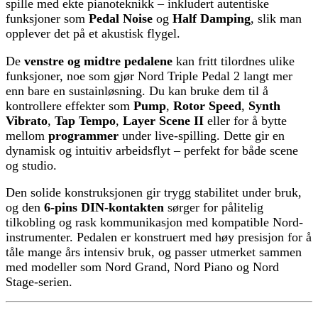
spille med ekte pianoteknikk – inkludert autentiske
funksjoner som
Pedal Noise
og
Half Damping
, slik man
opplever det på et akustisk flygel.
De
venstre og midtre pedalene
kan fritt tilordnes ulike
funksjoner, noe som gjør Nord Triple Pedal 2 langt mer
enn bare en sustainløsning. Du kan bruke dem til å
kontrollere effekter som
Pump
,
Rotor Speed
,
Synth
Vibrato
,
Tap Tempo
,
Layer Scene II
eller for å bytte
mellom
programmer
under live-spilling. Dette gir en
dynamisk og intuitiv arbeidsflyt – perfekt for både scene
og studio.
Den solide konstruksjonen gir trygg stabilitet under bruk,
og den
6-pins DIN-kontakten
sørger for pålitelig
tilkobling og rask kommunikasjon med kompatible Nord-
instrumenter. Pedalen er konstruert med høy presisjon for å
tåle mange års intensiv bruk, og passer utmerket sammen
med modeller som Nord Grand, Nord Piano og Nord
Stage-serien.