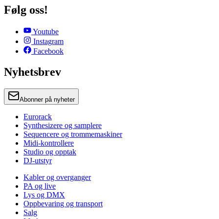
Følg oss!
Youtube
Instagram
Facebook
Nyhetsbrev
Abonner på nyheter
Eurorack
Synthesizere og samplere
Sequencere og trommemaskiner
Midi-kontrollere
Studio og opptak
DJ-utstyr
Kabler og overganger
PA og live
Lys og DMX
Oppbevaring og transport
Salg