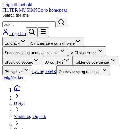
Hopp til innhold
FILTER MUSIKK
Go to homepage
Search the site
Logg inn
Eurorack
Synthesizere og samplere
Sequencere og trommemaskiner
MIDI-kontrollere
Studio og opptak
DJ og Hi-Fi
Kabler og overganger
Lys og DMX
PA og Live
Oppbevaring og transport
Salg
Merker
Utstyr
Studio og Opptak