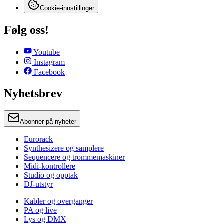
Cookie-innstillinger
Følg oss!
Youtube
Instagram
Facebook
Nyhetsbrev
Abonner på nyheter
Eurorack
Synthesizere og samplere
Sequencere og trommemaskiner
Midi-kontrollere
Studio og opptak
DJ-utstyr
Kabler og overganger
PA og live
Lys og DMX