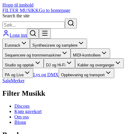
Hopp til innhold
FILTER MUSIKK
Go to homepage
Search the site
Logg inn
Eurorack
Synthesizere og samplere
Sequencere og trommemaskiner
MIDI-kontrollere
Studio og opptak
DJ og Hi-Fi
Kabler og overganger
Lys og DMX
PA og Live
Oppbevaring og transport
Salg
Merker
Filter Musikk
Discogs
Kjøp gavekort
Om oss
Blogg