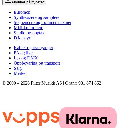
Abonner på nyheter
Eurorack
Synthesizere og samplere
Sequencere og trommemaskiner
Midi-kontrollere
Studio og opptak
DJ-utstyr
Kabler og overganger
PA og live
Lys og DMX
Oppbevaring og transport
Salg
Merker
© 2000 –
2026
Filter Musikk AS | Orgnr: 981 874 862