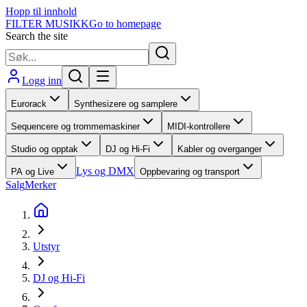
Hopp til innhold
FILTER MUSIKK
Go to homepage
Search the site
Logg inn
Eurorack
Synthesizere og samplere
Sequencere og trommemaskiner
MIDI-kontrollere
Studio og opptak
DJ og Hi-Fi
Kabler og overganger
Lys og DMX
PA og Live
Oppbevaring og transport
Salg
Merker
Utstyr
DJ og Hi-Fi