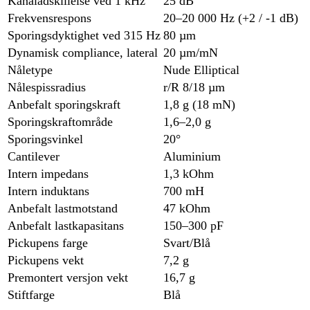
Kanaladskillelse ved 1 kHz
25 dB
Frekvensrespons
20–20 000 Hz (+2 / -1 dB)
Sporingsdyktighet ved 315 Hz
80 µm
Dynamisk compliance, lateral
20 µm/mN
Nåletype
Nude Elliptical
Nålespissradius
r/R 8/18 µm
Anbefalt sporingskraft
1,8 g (18 mN)
Sporingskraftområde
1,6–2,0 g
Sporingsvinkel
20°
Cantilever
Aluminium
Intern impedans
1,3 kOhm
Intern induktans
700 mH
Anbefalt lastmotstand
47 kOhm
Anbefalt lastkapasitans
150–300 pF
Pickupens farge
Svart/Blå
Pickupens vekt
7,2 g
Premontert versjon vekt
16,7 g
Stiftfarge
Blå