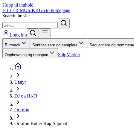
Hopp til innhold
FILTER MUSIKK
Go to homepage
Search the site
Logg inn
Eurorack
Synthesizere og samplere
Sequencere og trommema
Salg
Merker
Oppbevaring og transport
Utstyr
DJ og Hi-Fi
Ortofon
Ortofon Butter Rug Slipmat