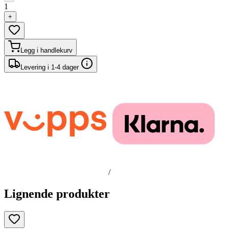
1
+
Legg i handlekurv
Levering i 1-4 dager
/
Lignende produkter