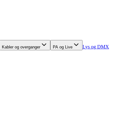
Lys og DMX
Kabler og overganger
PA og Live