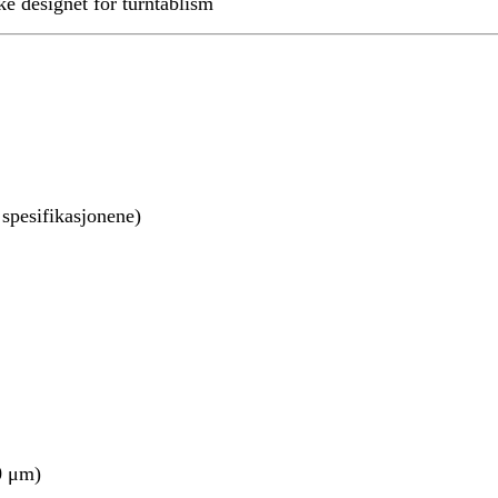
ke designet for turntablism
 spesifikasjonene)
0 μm)