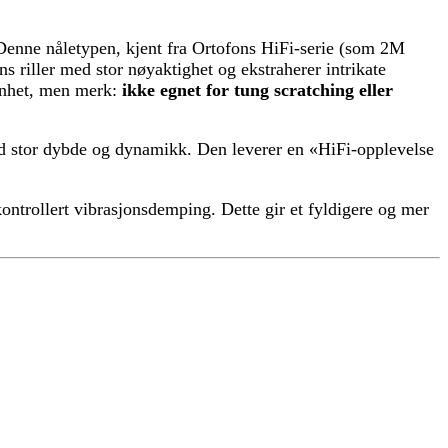
 Denne nåletypen, kjent fra Ortofons HiFi-serie (som 2M
s riller med stor nøyaktighet og ekstraherer intrikate
eenhet, men merk:
ikke egnet for tung scratching eller
ed stor dybde og dynamikk. Den leverer en «HiFi-opplevelse
trollert vibrasjonsdemping. Dette gir et fyldigere og mer