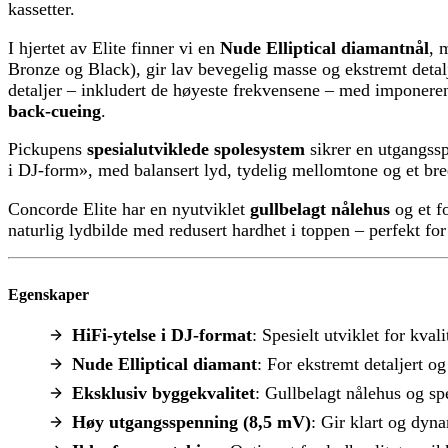
kassetter.
I hjertet av Elite finner vi en
Nude Elliptical diamantnål
, 
Bronze og Black), gir lav bevegelig masse og ekstremt detalje
detaljer – inkludert de høyeste frekvensene – med imponeren
back-cueing
.
Pickupens
spesialutviklede spolesystem
sikrer en utgangss
i DJ-form», med balansert lyd, tydelig mellomtone og et bred
Concorde Elite har en nyutviklet
gullbelagt nålehus
og et f
naturlig lydbilde med redusert hardhet i toppen – perfekt for
Egenskaper
HiFi-ytelse i DJ-format
: Spesielt utviklet for kval
Nude Elliptical diamant
: For ekstremt detaljert o
Eksklusiv byggekvalitet
: Gullbelagt nålehus og sp
Høy utgangsspenning (8,5 mV)
: Gir klart og dyn