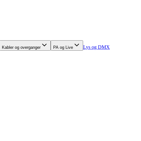
Lys og DMX
Kabler og overganger
PA og Live