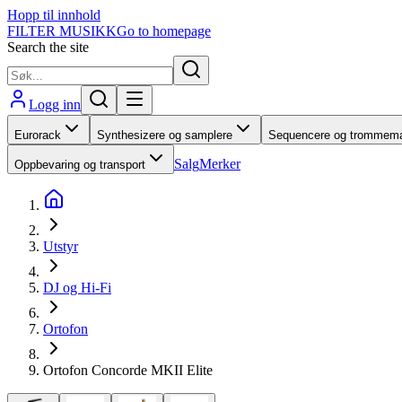
Hopp til innhold
FILTER MUSIKK
Go to homepage
Search the site
Logg inn
Eurorack
Synthesizere og samplere
Sequencere og trommema
Salg
Merker
Oppbevaring og transport
Utstyr
DJ og Hi-Fi
Ortofon
Ortofon Concorde MKII Elite