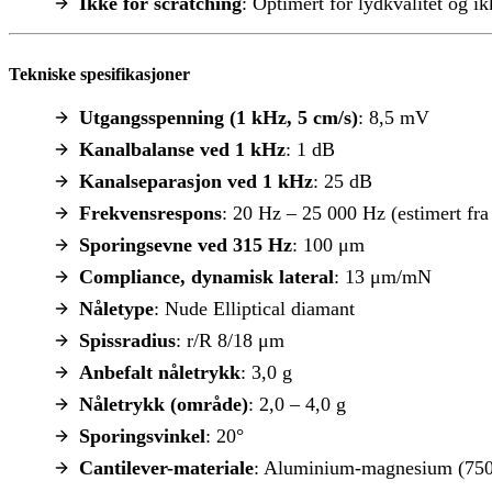
Ikke for scratching
: Optimert for lydkvalitet og ik
Tekniske spesifikasjoner
Utgangsspenning (1 kHz, 5 cm/s)
: 8,5 mV
Kanalbalanse ved 1 kHz
: 1 dB
Kanalseparasjon ved 1 kHz
: 25 dB
Frekvensrespons
: 20 Hz – 25 000 Hz (estimert fra
Sporingsevne ved 315 Hz
: 100 μm
Compliance, dynamisk lateral
: 13 μm/mN
Nåletype
: Nude Elliptical diamant
Spissradius
: r/R 8/18 μm
Anbefalt nåletrykk
: 3,0 g
Nåletrykk (område)
: 2,0 – 4,0 g
Sporingsvinkel
: 20°
Cantilever-materiale
: Aluminium-magnesium (75