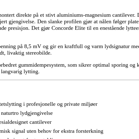
montert direkte på et stivt aluminiums-magnesium cantilever.
rt gjengivelse. Den slanke profilen gjør at nålen følger platen
de presisjon. Det gjør Concorde Elite til en enestående lytt
penning på 8,5 mV og gir en kraftfull og varm lydsignatur m
t, livaktig stereobilde.
orbedret gummidempesystem, som sikrer optimal sporing og kon
 langvarig lytting.
itetslytting i profesjonelle og private miljøer
g naturtro lydgjengivelse
esialdesignet cantilever
amisk signal uten behov for ekstra forsterkning