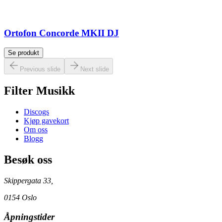
Ortofon Concorde MKII DJ
Se produkt
Previous slide
Next slide
Filter Musikk
Discogs
Kjøp gavekort
Om oss
Blogg
Besøk oss
Skippergata 33,
0154 Oslo
Åpningstider