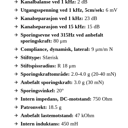
Kanalbalanse ved 1 kHz:
2 dB
Utgangsspenning ved 1 kHz, 5cm/sek:
6 mV
Kanalseparasjon ved 1 kHz:
23 dB
Kanalseparasjon ved 15 kHz:
15 dB
Sporingsevne ved 315Hz ved anbefalt
sporingskraft:
80 μm
Compliance, dynamisk, lateral:
9 μm/m N
Stifttype:
Sfærisk
Stiftspissradius:
R 18 μm
Sporingskraftområde:
2.0-4.0 g (20-40 mN)
Anbefalt sporingskraft:
3.0 g (30 mN)
Sporingsvinkel:
20°
Intern impedans, DC-motstand:
750 Ohm
Patronvekt:
18.5 g
Anbefalt lastemotstand:
47 kOhm
Intern induktans:
450 mH