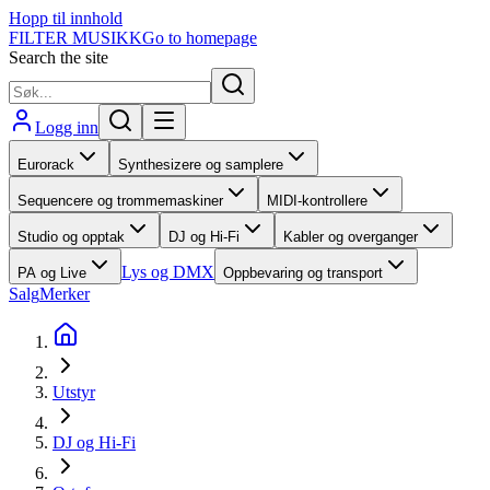
Hopp til innhold
FILTER MUSIKK
Go to homepage
Search the site
Logg inn
Eurorack
Synthesizere og samplere
Sequencere og trommemaskiner
MIDI-kontrollere
Studio og opptak
DJ og Hi-Fi
Kabler og overganger
Lys og DMX
PA og Live
Oppbevaring og transport
Salg
Merker
Utstyr
DJ og Hi-Fi