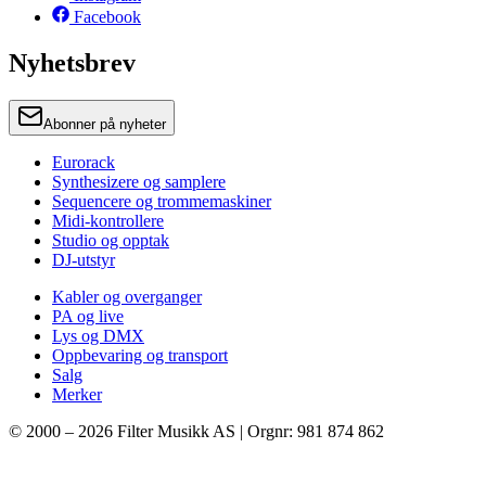
Facebook
Nyhetsbrev
Abonner på nyheter
Eurorack
Synthesizere og samplere
Sequencere og trommemaskiner
Midi-kontrollere
Studio og opptak
DJ-utstyr
Kabler og overganger
PA og live
Lys og DMX
Oppbevaring og transport
Salg
Merker
© 2000 –
2026
Filter Musikk AS | Orgnr: 981 874 862