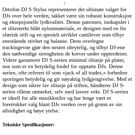
/
Ortofon DJ S Stylus representerer det ultimate valget for
DJs over hele verden, takket være sin robuste konstruksjon
og eksepsjonelle lydkvalitet. Denne patronen, innkapslet i
et slitesterkt blått nylonmateriale, er designet med en fin
sfærisk stift og en spesielt utviklet cantilever som tilbyr
enestående stivhet og balanse. Dens overlegne
trackingevne gjør den nesten ubrytelig, og tilbyr DJ-ene
den nødvendige strengheten de krever under opptredener.
Videre garanterer DJ S-serien minimal slitasje på plater,
noe som er en betydelig fordel for opptatte DJs. Denne
serien, ofte referert til som «jack of all trades,» forbedrer
sporingen betydelig og gir nøyaktig lydgjengivelse. Med et
design som sikrer lav slitasje på stiften, håndterer DJ S-
serien rillene utmerket, selv med lavere vekt. DJ S-serien
er ideell for alle musikkstiler og har lenge vært et
foretrukket valg blant DJs verden over på grunn av sin
allsidighet og høye ytelse.
Tekniske Spesifikasjoner: